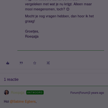
vergeleken met wat je nu krijgt. Alleen maar
mooi meegenomen, toch? 😊
Mocht je nog vragen hebben, dan hoor ik het
graag!
Groetjes,
Roeqajja
1 reactie
Roeqajja
Forum|Forum|3 years ago
ANTWOORD
Hoi
@Sabine Egbers
,