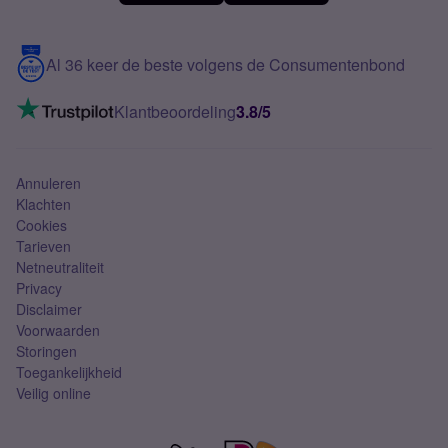
Meerdere nummers
Samsung S25 FE
Blog
5G internet
Contact
Al 36 keer de beste volgens de Consumentenbond
Mobiel internet
VoLTE 4G bellen
Klantbeoordeling
3.8/5
Mobiel abonnement
Simkaart
Annuleren
Klachten
Cookies
Tarieven
Netneutraliteit
Privacy
Disclaimer
Voorwaarden
Storingen
Toegankelijkheid
Veilig online