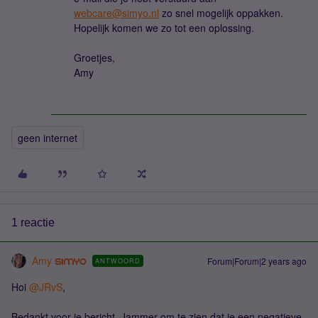
webcare@simyo.nl
zo snel mogelijk oppakken.
Hopelijk komen we zo tot een oplossing.
Groetjes,
Amy
geen internet
1 reactie
Amy
Forum|Forum|2 years ago
ANTWOORD
Hoi
@JRvS
,
Bedankt voor je bericht. Jammer om te zien dat je een negatieve