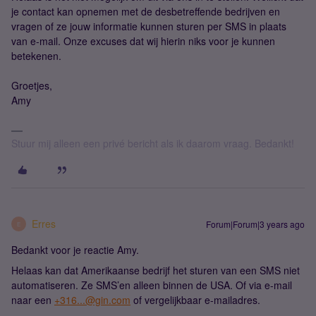
je contact kan opnemen met de desbetreffende bedrijven en
vragen of ze jouw informatie kunnen sturen per SMS in plaats
van e-mail. Onze excuses dat wij hierin niks voor je kunnen
betekenen.
Groetjes,
Amy
Stuur mij alleen een privé bericht als ik daarom vraag. Bedankt!
Erres
Forum|Forum|3 years ago
E
Bedankt voor je reactie Amy.
Helaas kan dat Amerikaanse bedrijf het sturen van een SMS niet
automatiseren. Ze SMS’en alleen binnen de USA. Of via e-mail
naar een
+316...@gin.com
of vergelijkbaar e-mailadres.