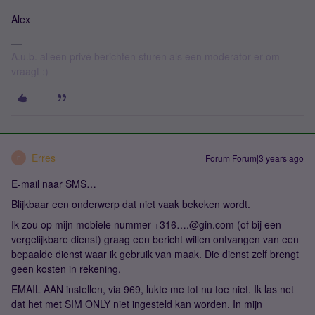
Alex
A.u.b. alleen privé berichten sturen als een moderator er om
vraagt :)
Erres
Forum|Forum|3 years ago
E
E-mail naar SMS…
Blijkbaar een onderwerp dat niet vaak bekeken wordt.
Ik zou op mijn mobiele nummer +316….@gin.com (of bij een
vergelijkbare dienst) graag een bericht willen ontvangen van een
bepaalde dienst waar ik gebruik van maak. Die dienst zelf brengt
geen kosten in rekening.
EMAIL AAN instellen, via 969, lukte me tot nu toe niet. Ik las net
dat het met SIM ONLY niet ingesteld kan worden. In mijn