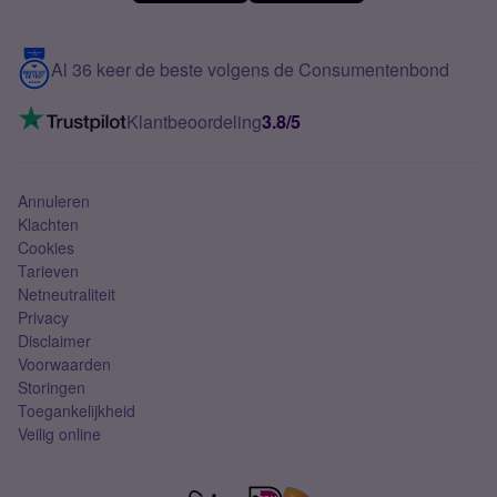
Meerdere nummers
Samsung S25 FE
Blog
5G internet
Contact
Al 36 keer de beste volgens de Consumentenbond
Mobiel internet
VoLTE 4G bellen
Klantbeoordeling
3.8/5
Mobiel abonnement
Simkaart
Annuleren
Klachten
Cookies
Tarieven
Netneutraliteit
Privacy
Disclaimer
Voorwaarden
Storingen
Toegankelijkheid
Veilig online