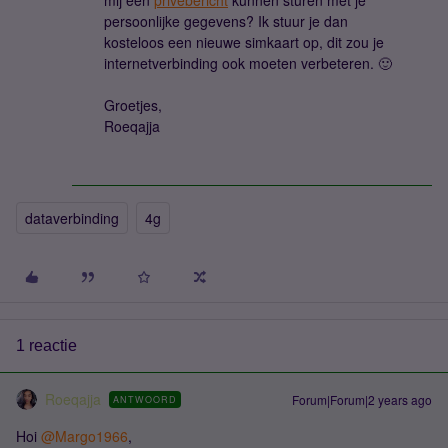
mij een
privébericht
kunnen sturen met je
persoonlijke gegevens? Ik stuur je dan
kosteloos een nieuwe simkaart op, dit zou je
internetverbinding ook moeten verbeteren. 🙂
Groetjes,
Roeqajja
dataverbinding
4g
1 reactie
Roeqajja
Forum|Forum|2 years ago
ANTWOORD
Hoi
@Margo1966
,