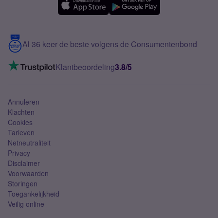
Samsung A56
Over Simyo
Samsung
Meerdere nummers
Samsung S25 FE
Blog
5G internet
Contact
Al 36 keer de beste volgens de Consumentenbond
Mobiel internet
VoLTE 4G bellen
Klantbeoordeling
3.8/5
Mobiel abonnement
Simkaart
Annuleren
Klachten
Cookies
Tarieven
Netneutraliteit
Privacy
Disclaimer
Voorwaarden
Storingen
Toegankelijkheid
Veilig online