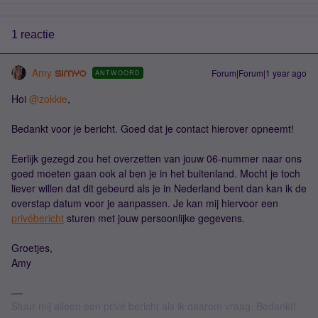
1 reactie
Amy
Forum|Forum|1 year ago
ANTWOORD
Hoi ​
@zokkie
,
Bedankt voor je bericht. Goed dat je contact hierover opneemt!
Eerlijk gezegd zou het overzetten van jouw 06-nummer naar ons
goed moeten gaan ook al ben je in het buitenland. Mocht je toch
liever willen dat dit gebeurd als je in Nederland bent dan kan ik de
overstap datum voor je aanpassen. Je kan mij hiervoor een
privébericht
sturen met jouw persoonlijke gegevens.
Groetjes,
Amy
Stuur mij alleen een privé bericht als ik daarom vraag. Bedankt!