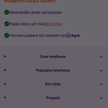
Waarom duur doen?
Maandelijks gratis aanpasbaar
Regel alles zelf met
Mijn Simyo
Het betrouwbare 5G-netwerk van
Over telefoons
Abonnement met telefoon
Populaire telefoons
Informatie over telefoons
Pixel 10
Sim Only
Alle telefoons
Pixel 9a
Sim Only
Prepaid
iPhone 16
Sim Only internet
Prepaid