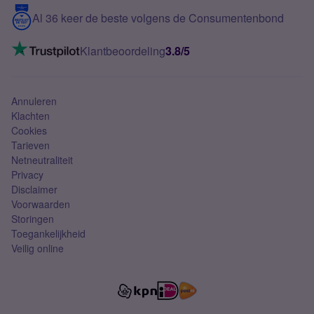
5G internet
Contact
Al 36 keer de beste volgens de Consumentenbond
Mobiel internet
VoLTE 4G bellen
Klantbeoordeling
3.8/5
Mobiel abonnement
Simkaart
Annuleren
Klachten
Cookies
Tarieven
Netneutraliteit
Privacy
Disclaimer
Voorwaarden
Storingen
Toegankelijkheid
Veilig online