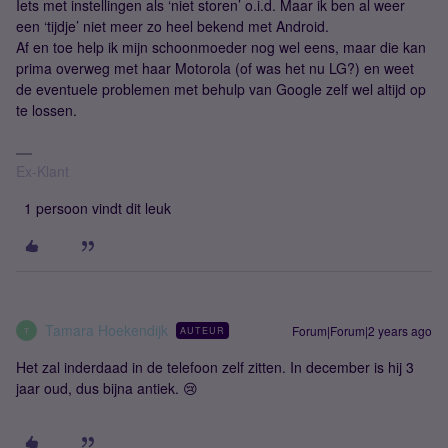
Iets met instellingen als ‘niet storen’ o.i.d. Maar ik ben al weer
een ‘tijdje’ niet meer zo heel bekend met Android.
Af en toe help ik mijn schoonmoeder nog wel eens, maar die kan
prima overweg met haar Motorola (of was het nu LG?) en weet
de eventuele problemen met behulp van Google zelf wel altijd op
te lossen.
Ex-Klant
1 persoon vindt dit leuk
Tamara Hoekendijk
Forum|Forum|2 years ago
AUTEUR
T
Het zal inderdaad in de telefoon zelf zitten. In december is hij 3
jaar oud, dus bijna antiek. 😢