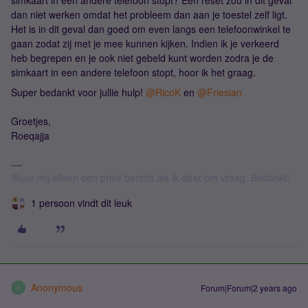
simkaart in een andere telefoon stopt? Een reset zou in dit geval
dan niet werken omdat het probleem dan aan je toestel zelf ligt.
Het is in dit geval dan goed om even langs een telefoonwinkel te
gaan zodat zij met je mee kunnen kijken. Indien ik je verkeerd
heb begrepen en je ook niet gebeld kunt worden zodra je de
simkaart in een andere telefoon stopt, hoor ik het graag.
Super bedankt voor jullie hulp!
@RicoK
en
@Friesian
Groetjes,
Roeqajja
Stuur mij alleen een privé bericht als ik daar om vraag. Bedankt!
1 persoon vindt dit leuk
Anonymous
Forum|Forum|2 years ago
A