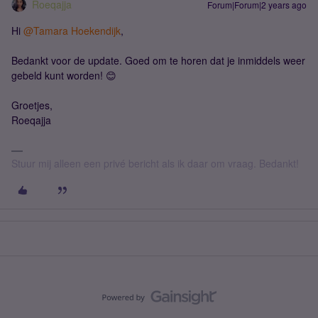
Roeqajja
Forum|Forum|2 years ago
Hi
@Tamara Hoekendijk
,
Bedankt voor de update. Goed om te horen dat je inmiddels weer
gebeld kunt worden! 😊
Groetjes,
Roeqajja
Stuur mij alleen een privé bericht als ik daar om vraag. Bedankt!