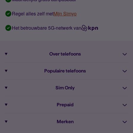
Regel alles zelf met
Mijn Simyo
Het betrouwbare 5G-netwerk van
Over telefoons
Abonnement met telefoon
Populaire telefoons
Informatie over telefoons
Pixel 10
Sim Only
Alle telefoons
Pixel 9a
Sim Only
Prepaid
iPhone 16
Sim Only internet
Prepaid
iPhone 16e
Merken
Onbeperkt bellen
Bestel Prepaid simkaart
iPhone 15