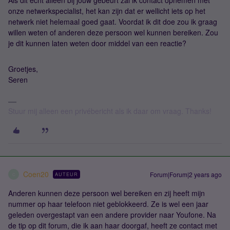
Als dit echt alleen bij jouw gebeurt zal ik contact opnemen met
onze netwerkspecialist, het kan zijn dat er wellicht iets op het
netwerk niet helemaal goed gaat. Voordat ik dit doe zou ik graag
willen weten of anderen deze persoon wel kunnen bereiken. Zou
je dit kunnen laten weten door middel van een reactie?
Groetjes,
Seren
Stuur mij alleen een privébericht als ik daar om vraag. Thanks!
Coen20
Forum|Forum|2 years ago
AUTEUR
C
Anderen kunnen deze persoon wel bereiken en zij heeft mijn
nummer op haar telefoon niet geblokkeerd. Ze is wel een jaar
geleden overgestapt van een andere provider naar Youfone. Na
de tip op dit forum, die ik aan haar doorgaf, heeft ze contact met