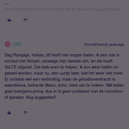
Stuur mij alleen een privé bericht als ik daar om vraag. Bedankt!
CEG
Forum|Forum|2 years ago
C
Dag Roeqajja, helaas, dit heeft niet mogen baten. Ik ben ook in
contact met Simpel, vanwege mijn tweede sim, en die heeft
VoLTE uitgezet. Dat leek even te helpen, ik kon weer bellen en
gebeld worden, maar nu, een uurtje later, lukt het weer niet meer.
Er ontstaat wel een verbinding, maar de geluidsoverdracht is
waardeloos, keiharde tikken, echo, niets van te maken. WA bellen
gaat overigens prima, dus er is geen probleem met de microfoon
of speaker. Nog suggesties?