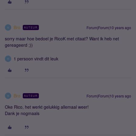
Bro
Forum|Forum|10 years ago
AUTEUR
B
sorry maar hoe bedoel je RicoK met citaat? Want ik heb net
gereageerd ;))
1 persoon vindt dit leuk
B
Bro
Forum|Forum|10 years ago
AUTEUR
B
Oke Rico, het werkt gelukkig allemaal weer!
Dank je nogmaals