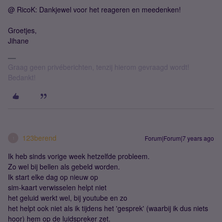
@ RicoK: Dankjewel voor het reageren en meedenken!
Groetjes,
Jihane
Graag geen privéberichten, tenzij hierom gevraagd wordt!
Bedankt!
123berend
Forum|Forum|7 years ago
1
Ik heb sinds vorige week hetzelfde probleem.
Zo wel bij bellen als gebeld worden.
Ik start elke dag op nieuw op
sim-kaart verwisselen helpt niet
het geluid werkt wel, bij youtube en zo
het helpt ook niet als ik tijdens het 'gesprek' (waarbij ik dus niets
hoor) hem op de luidspreker zet.