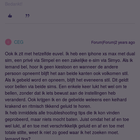
Bedankt!
CEG
Forum|Forum|2 years ago
C
Ook ik zit met hetzelfde euvel. Ik heb een iphone xs max met dual
sim, een privé via Simpel en een zakelijke e-sim via Simyo. Als ik
iemand bel, hoor ik geen kiestoon en wanneer de andere
persoon opneemt blijft het aan beide kanten ook volkomen stil.
Als ik gebeld word en opneem, blijft het eveneens stil. Dit geldt
voor bellen via beide sims. Een enkele keer lukt het wel om te
bellen, zonder dat ik iets bewust aan de instellingen heb
veranderd. Ook krijgen ik en de gebelde weleens een keihard
krakend en ritmisch tikkend geluid te horen.
Ik heb inmiddels alle troubleshooting tips die ik kon vinden
geprobeerd, maar niets mocht baten. Juist omdat het af en toe
wel lukt, af en toe met verschrikkelijk geluid en af en toe met
totale stilte, weet ik niet zo goed waar ik het zoeken moet.
Iemand tips?