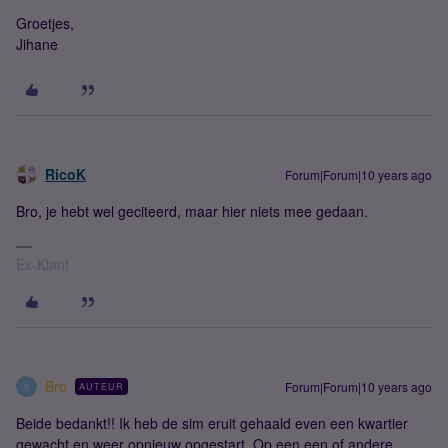
Groetjes,
Jihane
RicoK
Forum|Forum|10 years ago
Bro, je hebt wel geciteerd, maar hier niets mee gedaan.
Ex-Klant
Bro
Forum|Forum|10 years ago
AUTEUR
B
Beide bedankt!! Ik heb de sim eruit gehaald even een kwartier
gewacht en weer opnieuw opgestart. Op een een of andere