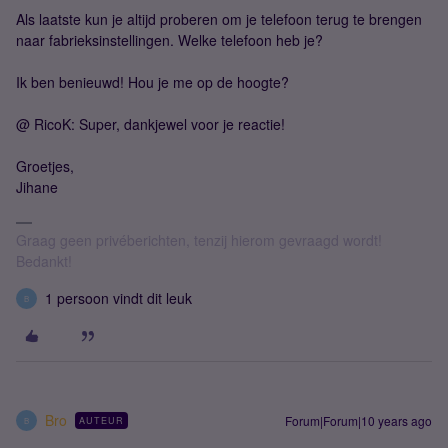
Als laatste kun je altijd proberen om je telefoon terug te brengen
naar fabrieksinstellingen. Welke telefoon heb je?
Ik ben benieuwd! Hou je me op de hoogte?
@ RicoK: Super, dankjewel voor je reactie!
Groetjes,
Jihane
Graag geen privéberichten, tenzij hierom gevraagd wordt!
Bedankt!
1 persoon vindt dit leuk
B
Bro
Forum|Forum|10 years ago
AUTEUR
B