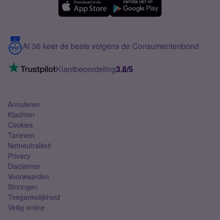
Samsung A56
Over Simyo
Samsung
Meerdere nummers
Samsung S25 FE
Blog
5G internet
Contact
Al 36 keer de beste volgens de Consumentenbond
Mobiel internet
VoLTE 4G bellen
Klantbeoordeling
3.8/5
Mobiel abonnement
Simkaart
Annuleren
Klachten
Cookies
Tarieven
Netneutraliteit
Privacy
Disclaimer
Voorwaarden
Storingen
Toegankelijkheid
Veilig online