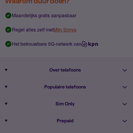
Waarom duur doen?
Maandelijks gratis aanpasbaar
Regel alles zelf met
Mijn Simyo
Het betrouwbare 5G-netwerk van
Over telefoons
Abonnement met telefoon
Populaire telefoons
Informatie over telefoons
Pixel 10
Sim Only
Alle telefoons
Pixel 9a
Sim Only
Prepaid
iPhone 16
Sim Only internet
Prepaid