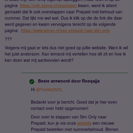
pagina
https://mijn.simyo.nl/opzeggen
kwam, werd ik attent
gemaakt dat ik ook overstappen naar Prepaid met behoud van
nummer. Dat lijkt me wel wat. Dus ik klik op die de link die daar
werd gegeven en kwam vervolgens terecht op de volgende
pagina:
https://www.simyo.nl/van-prepaid-naar-sim-only
???
Volgens mij gaat er iets dus niet goed op jullie website. Want ik wil
het juist andersom. Kan iemand mij vertellen hoe dit zit en hoe ik
kan doen wat mij aanbevolen wordt?
Beste antwoord door
Roeqajja
Hi
@Yvette2023
,
Bedankt voor je bericht. Goed dat je hier even
contact over hebt opgenomen!
Door over te stappen van Sim Only naar
Prepaid, kun je via onze
website
een nieuwe
Prepaid bestellen met nummerbehoud. Binnen