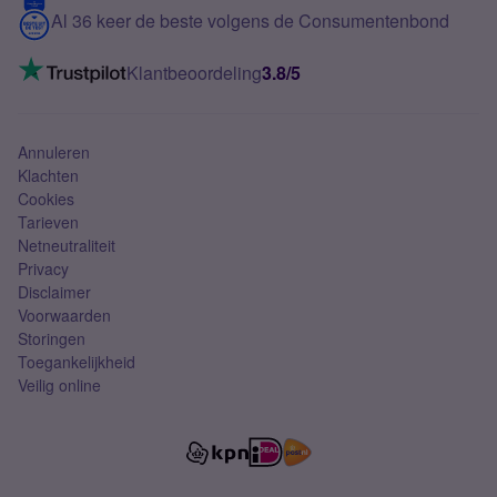
5G internet
Contact
Al 36 keer de beste volgens de Consumentenbond
Mobiel internet
VoLTE 4G bellen
Klantbeoordeling
3.8/5
Mobiel abonnement
Simkaart
Annuleren
Klachten
Cookies
Tarieven
Netneutraliteit
Privacy
Disclaimer
Voorwaarden
Storingen
Toegankelijkheid
Veilig online