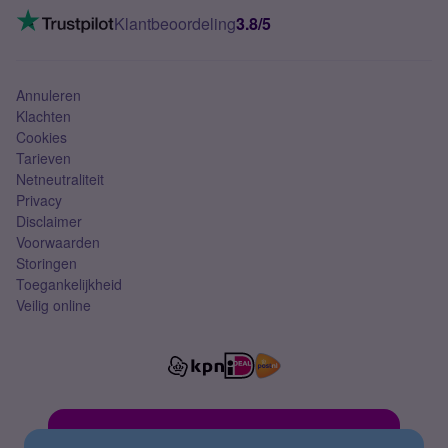
VoLTE 4G bellen
Klantbeoordeling
3.8/5
Mobiel abonnement
Simkaart
Annuleren
Klachten
Cookies
Tarieven
Netneutraliteit
Privacy
Disclaimer
Voorwaarden
Storingen
Toegankelijkheid
Veilig online