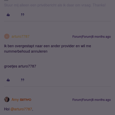
Stuur mij alleen een privébericht als ik daar om vraag. Thanks!
arturo7787
Forum|Forum|8 months ago
A
ik ben overgestapt naar een ander provider en wil me
nummerbehoud annuleren
groetjes arturo7787
Amy
Forum|Forum|8 months ago
Hoi ​
@arturo7787
,