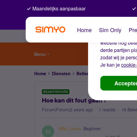
Maandelijks aanpasbaar
De coo
Home
Sim Only
Pre
Wij gebruiken co
website nog beter
derde partijen p
Menu
zodat wij je pers
Je kan je
cookie-
Home
Diensten
Bellen, sms'en, netwerk en
Accepte
BEANTWOORD
Hoe kan dit fout gaan ?
Forum|Forum|2 years ago
1 reactie
18 Bek
Mila Louise
Beginner
M