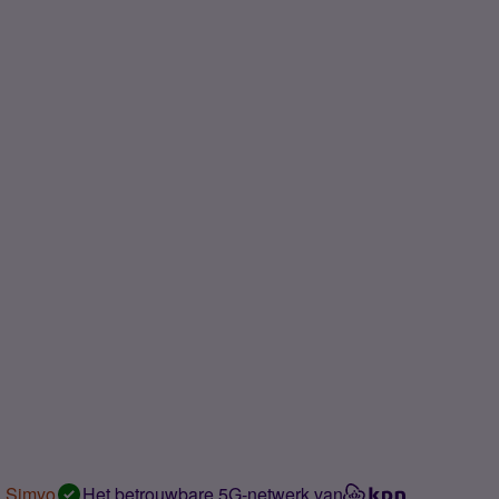
n Simyo
Het betrouwbare 5G-netwerk van