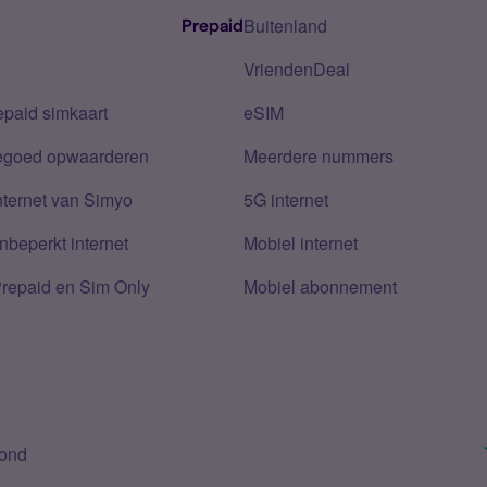
Buitenland
Prepaid
VriendenDeal
epaid simkaart
eSIM
tegoed opwaarderen
Meerdere nummers
nternet van Simyo
5G internet
nbeperkt internet
Mobiel internet
Prepaid en Sim Only
Mobiel abonnement
bond