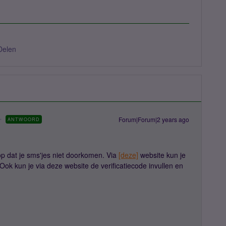
Delen
Forum|Forum|2 years ago
ANTWOORD
r op dat je sms'jes niet doorkomen. Via
[deze]
website kun je
ok kun je via deze website de verificatiecode invullen en