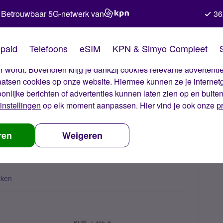
Betrouwbaar 5G-netwerk van
36
kies van Simyo
paid
Telefoons
eSIM
KPN & Simyo Compleet
okies op onze website. Met deze cookies zorgen wij ervoor dat j
 wordt. Bovendien krijg je dankzij cookies relevante advertentie
laatsen cookies op onze website. Hiermee kunnen ze je internet
oonlijke berichten of advertenties kunnen laten zien op en buite
instellingen
op elk moment aanpassen. Hier vind je ook onze
p
 nummerbehoud
Hoe kan dit fout gaan ?
ren
Weigeren
eken