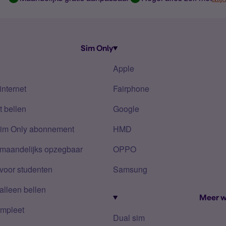
Sim Only
Apple
internet
Fairphone
 bellen
Google
Sim Only abonnement
HMD
 maandelijks opzegbaar
OPPO
voor studenten
Samsung
alleen bellen
Meer w
mpleet
Dual sim