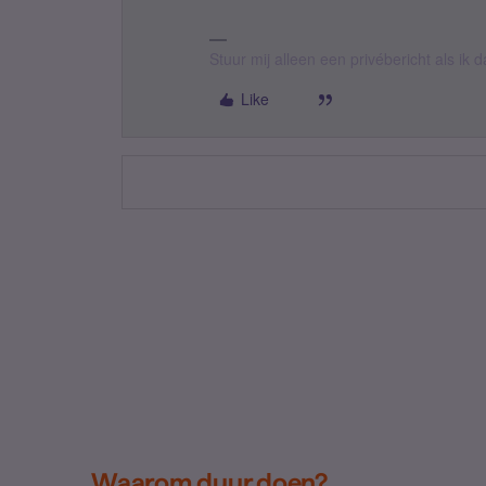
Stuur mij alleen een privébericht als ik
Like
Waarom duur doen?