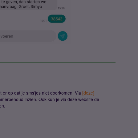
jkt er op dat je sms'jes niet doorkomen. Via
[deze]
ummerbehoud inzien. Ook kun je via deze website de
gen.
!