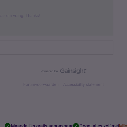
 daar om vraag. Thanks!
Forumvoorwaarden
Accessibility statement
Maandelijks gratis aanpasbaar
Regel alles zelf met
Mij