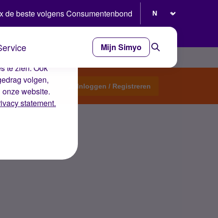
Selecteer taal
x de beste volgens Consumentenbond
Service
Mijn Simyo
e ervaring op de
s te zien. Ook
gedrag volgen,
Start een topic
Inloggen / Registreren
n onze website.
rivacy statement.