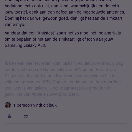
Vodafone, ect.) ook niet, dan is het waarschijnlijk een defect in
jouw toestel, denk aan een defect aan de ingebouwde antennes.
Doet hij het dan wel gewoon goed, dan ligt het aan de simkaart
van Simyo.
Vandaar dat een “kruistest” zoals het zo mooi het, belangrijk is
om te bepalen of het aan de simkaart ligt of toch aan jouw
Samsung Galaxy A52.
Ik ben een zeer tevreden klant bij KPN en Simyo, en help graag
mede klanten op de Community van KPN en het Forum van
Simyo. In het verleden ben ik ook werkzaam geweest bij de
volgende providers KPN, Ziggo en Vodafone, en heb daardoor
veel kennis van zaken. Ik ben daarnaast ook grote fan én
gebruiker van Apple en AVM producten.
1 persoon vindt dit leuk