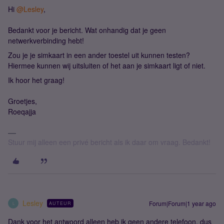
Hi
@Lesley
,
Bedankt voor je bericht. Wat onhandig dat je geen
netwerkverbinding hebt!
Zou je je simkaart in een ander toestel uit kunnen testen?
Hiermee kunnen wij uitsluiten of het aan je simkaart ligt of niet.
Ik hoor het graag!
Groetjes,
Roeqajja
Stuur mij alleen een privé bericht als ik daar om vraag. Bedankt!
Lesley
Forum|Forum|1 year ago
AUTEUR
L
Dank voor het antwoord alleen heb ik geen andere telefoon, dus