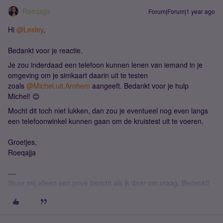
Roeqajja
Forum|Forum|1 year ago
Hi
@Lesley
,
Bedankt voor je reactie.
Je zou inderdaad een telefoon kunnen lenen van iemand in je
omgeving om je simkaart daarin uit te testen
zoals
@Michel.uit.Arnhem
aangeeft. Bedankt voor je hulp
Michel! 😊
Mocht dit toch niet lukken, dan zou je eventueel nog even langs
een telefoonwinkel kunnen gaan om de kruistest uit te voeren.
Groetjes,
Roeqajja
Stuur mij alleen een privé bericht als ik daar om vraag. Bedankt!