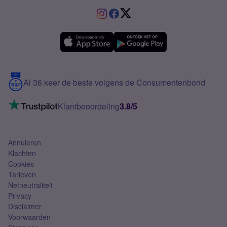
Service
HMD
Sim Only alleen bellen
VriendenDeal
Verschil Prepaid en Sim Only
Samsung A36
Forum
OPPO
Simyo Compleet
eSIM
Samsung A56
Over Simyo
Samsung
Meerdere nummers
Samsung S25 FE
Blog
5G internet
Contact
Al 36 keer de beste volgens de Consumentenbond
Mobiel internet
VoLTE 4G bellen
Klantbeoordeling
3.8/5
Mobiel abonnement
Simkaart
Annuleren
Klachten
Cookies
Tarieven
Netneutraliteit
Privacy
Disclaimer
Voorwaarden