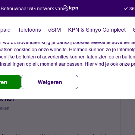
Betrouwbaar 5G-netwerk van
36
kies van Simyo
paid
Telefoons
eSIM
KPN & Simyo Compleet
okies op onze website. Met deze cookies zorgen wij ervoor dat j
 wordt. Bovendien krijg je dankzij cookies relevante advertentie
laatsen cookies op onze website. Hiermee kunnen ze je internet
oonlijke berichten of advertenties kunnen laten zien op en buite
instellingen
op elk moment aanpassen. Hier vind je ook onze
p
 nummerbehoud
geen bereik op nieuwe toestel, wat nu?
ren
Weigeren
at nu?
keken