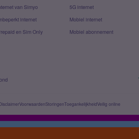
nternet van Simyo
5G internet
nbeperkt internet
Mobiel internet
Prepaid en Sim Only
Mobiel abonnement
bond
Disclaimer
Voorwaarden
Storingen
Toegankelijkheid
Veilig online