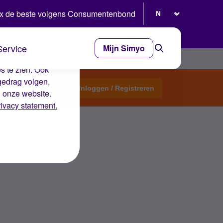
Selecteer taal
x de beste volgens Consumentenbond
Service
Mijn Simyo
e ervaring op de
s te zien. Ook
gedrag volgen,
Start een topic
Inloggen / Registreren
n onze website.
rivacy statement.