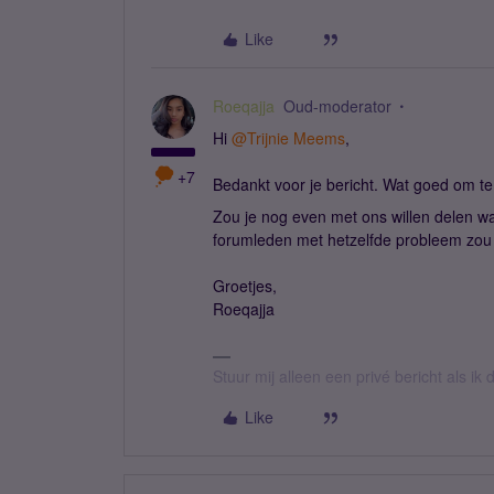
Like
Roeqajja
Oud-moderator
Hi
@Trijnie Meems
,
+7
Bedankt voor je bericht. Wat goed om te h
Zou je nog even met ons willen delen wa
forumleden met hetzelfde probleem zou 
Groetjes,
Roeqajja
Stuur mij alleen een privé bericht als i
Like