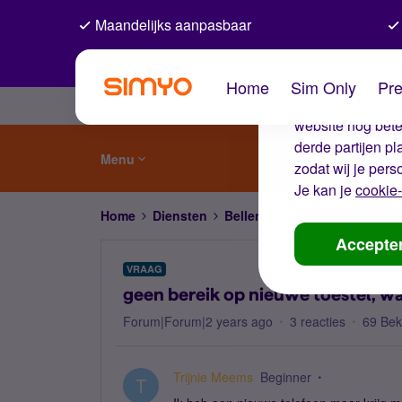
Maandelijks aanpasbaar
De coo
Home
Sim Only
Pre
Wij gebruiken co
website nog beter
derde partijen p
Menu
zodat wij je pers
Je kan je
cookie-
Home
Diensten
Bellen, sms'en, netwerk en
Accepte
VRAAG
geen bereik op nieuwe toestel, w
Forum|Forum|2 years ago
3 reacties
69 Be
Trijnie Meems
Beginner
T