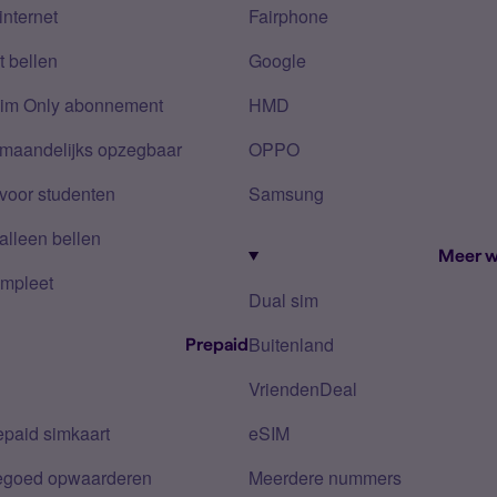
internet
Fairphone
 bellen
Google
Sim Only abonnement
HMD
 maandelijks opzegbaar
OPPO
voor studenten
Samsung
alleen bellen
Meer w
mpleet
Dual sim
Buitenland
Prepaid
VriendenDeal
epaid simkaart
eSIM
tegoed opwaarderen
Meerdere nummers