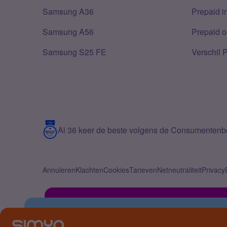
Samsung A36
Prepaid i
Samsung A56
Prepaid o
Samsung S25 FE
Verschil 
Al 36 keer de beste volgens de Consumenten
Annuleren
Klachten
Cookies
Tarieven
Netneutraliteit
Privacy