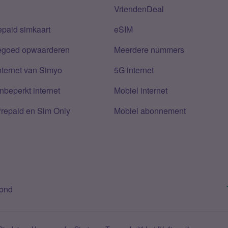
VriendenDeal
epaid simkaart
eSIM
tegoed opwaarderen
Meerdere nummers
nternet van Simyo
5G internet
nbeperkt internet
Mobiel internet
Prepaid en Sim Only
Mobiel abonnement
bond