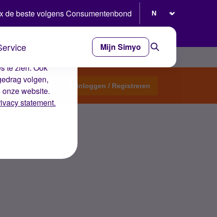
Selecteer taal
x de beste volgens Consumentenbond
Service
Mijn Simyo
e ervaring op de
s te zien. Ook
gedrag volgen,
Start een topic
Inloggen / Registreren
n onze website.
rivacy statement.