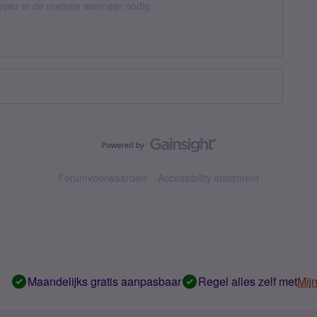
ieper in de materie wanneer nodig.
Forumvoorwaarden
Accessibility statement
Maandelijks gratis aanpasbaar
Regel alles zelf met
Mij