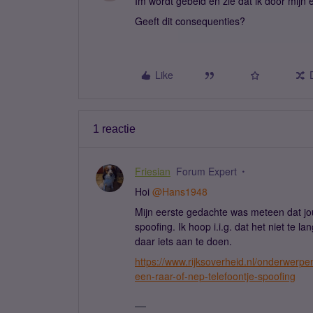
Im wordt gebeld en zie dat ik door mij
Geeft dit consequenties?
Like
1 reactie
Friesian
Forum Expert
Hoi ​
@Hans1948
Mijn eerste gedachte was meteen dat jou
spoofing. Ik hoop i.i.g. dat het niet te 
daar iets aan te doen.
https://www.rijksoverheid.nl/onderwerpen
een-raar-of-nep-telefoontje-spoofing