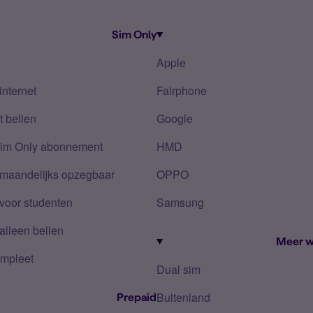
Sim Only
Apple
internet
Fairphone
 bellen
Google
Sim Only abonnement
HMD
 maandelijks opzegbaar
OPPO
voor studenten
Samsung
alleen bellen
Meer w
mpleet
Dual sim
Buitenland
Prepaid