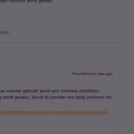
n eigen nummer wordt gebeld.
Delen
Forum|Forum|1 year ago
w nummer gebruikt wordt voor criminele activiteiten,
lang wordt gedaan. Vanuit de provider een lastig probleem om
/identiteitsfraude/vraag-en-antwoord/wat-kan-ik-doen-bij-