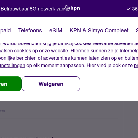
Betrouwbaar 5G-netwerk van
36
kies van Simyo
paid
Telefoons
eSIM
KPN & Simyo Compleet
okies op onze website. Met deze cookies zorgen wij ervoor dat j
 wordt. Bovendien krijg je dankzij cookies relevante advertentie
laatsen cookies op onze website. Hiermee kunnen ze je internet
oonlijke berichten of advertenties kunnen laten zien op en buite
instellingen
op elk moment aanpassen. Hier vind je ook onze
p
 nummerbehoud
Gebeld door eigen nummer?
ren
Weigeren
ken