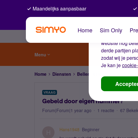
Maandelijks aanpasbaar
De coo
Home
Sim Only
Pre
Wij gebruiken co
website nog beter
derde partijen p
Menu
zodat wij je pers
Je kan je
cookie-
Home
Diensten
Bellen, sms'en, netwerk en
Accepte
VRAAG
Gebeld door eigen nummer?
Forum|Forum|1 year ago
1 reactie
67 Beke
Hans1948
Beginner
H