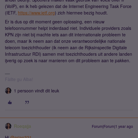
(VoIP), en ik heb gelezen dat de Internet Engineering Task Force
(IETF,
https://www.ietf.org
) zich hiermee bezig houdt.
Er is dus op dit moment geen oplossing, een nieuw
telefoonnummer helpt inderdaad niet. Individuele providers zoals
KPN zijn niet bij machte iets aan dit internationale probleem te
doen, maar ik neem aan dat onze verantwoordelijke nationale
telecom toezichthouder (ik neem aan de Rijksinspectie Digitale
Infrastructuur RDI) samen met toezichthouders uit andere landen
ijverig op zoek is naar manieren om dit probleem aan te pakken.
Fàilte gu Alba!
1 persoon vindt dit leuk
Roeqajja
Forum|Forum|1 year ago
Hi ​
@arjan321
,