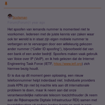
Scotsman
Forum|Forum|1 year ago
Het spoofen van iemands nummer is momenteel niet te
voorkomen. Iedereen met de juiste kennis van zaken waar
ook ter wereld is in staat zijn eigen mobiele nummer te
verbergen en te vervangen door een willekeurig gekozen
ander nummer (“Caller ID spoofing”), bijvoorbeeld dat van
een bank of een ander bedrijf. Spoofers maken vaak gebruik
van Voice over IP (VoIP), en ik heb gelezen dat de Internet
Engineering Task Force (IETF,
https://www.ietf.org
) zich
hiermee bezig houdt.
Er is dus op dit moment geen oplossing, een nieuw
telefoonnummer helpt inderdaad niet. Individuele providers
zoals KPN zijn niet bij machte iets aan dit internationale
probleem te doen, maar ik neem aan dat onze
verantwoordelijke nationale telecom toezichthouder (ik neem
aan de Rijksinspectie Digitale Infrastructuur RDI) samen met
toezichthouders uit andere landen ijverig op zoek is naar