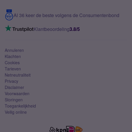
Samsung S25 FE
Blog
5G internet
Contact
Al 36 keer de beste volgens de Consumentenbond
Mobiel internet
VoLTE 4G bellen
Klantbeoordeling
3.8/5
Mobiel abonnement
Simkaart
Annuleren
Klachten
Cookies
Tarieven
Netneutraliteit
Privacy
Disclaimer
Voorwaarden
Storingen
Toegankelijkheid
Veilig online