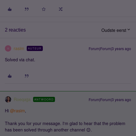
Oudste eerst
2 reacties
rasim
Forum|Forum|3 years ago
AUTEUR
R
Solved via chat.
Roeqajja
Forum|Forum|3 years ago
ANTWOORD
Hi
@rasim
,
Thank you for your message. I'm glad to hear that the problem
has been solved through another channel 😊.