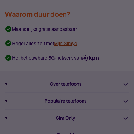
Waarom duur doen?
Maandelijks gratis aanpasbaar
Regel alles zelf met
Mijn Simyo
Het betrouwbare 5G-netwerk van
Over telefoons
Abonnement met telefoon
Populaire telefoons
Informatie over telefoons
Pixel 10
Sim Only
Alle telefoons
Pixel 9a
Sim Only