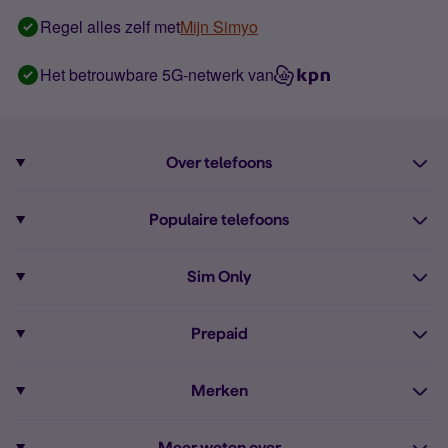
Regel alles zelf met
Mijn Simyo
Het betrouwbare 5G-netwerk van
Over telefoons
Abonnement met telefoon
Populaire telefoons
Informatie over telefoons
Pixel 10
Sim Only
Alle telefoons
Pixel 9a
Sim Only
Prepaid
iPhone 16
Sim Only internet
Prepaid
iPhone 16e
Merken
Onbeperkt bellen
Bestel Prepaid simkaart
iPhone 15
Apple
Zakelijk Sim Only abonnement
Meer weten over