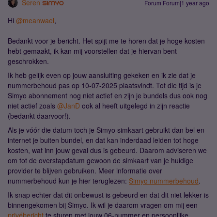
Seren
Forum|Forum|1 year ago
Hi ​
@meanwael
,
Bedankt voor je bericht. Het spijt me te horen dat je hoge kosten
hebt gemaakt, ik kan mij voorstellen dat je hiervan bent
geschrokken.
Ik heb gelijk even op jouw aansluiting gekeken en ik zie dat je
nummerbehoud pas op 10-07-2025 plaatsvindt. Tot die tijd is je
Simyo abonnement nog niet actief en zijn je bundels dus ook nog
niet actief zoals ​
@JanD
ook al heeft uitgelegd in zijn reactie
(bedankt daarvoor!).
Als je vóór die datum toch je Simyo simkaart gebruikt dan bel en
internet je buiten bundel, en dat kan inderdaad leiden tot hoge
kosten, wat inn jouw geval dus is gebeurd. Daarom adviseren we
om tot de overstapdatum gewoon de simkaart van je huidige
provider te blijven gebruiken. Meer informatie over
nummerbehoud kun je hier teruglezen:
Simyo nummerbehoud
.
Ik snap echter dat dit onbewust is gebeurd en dat dit niet lekker is
binnengekomen bij Simyo. Ik wil je daarom vragen om mij een
privébericht
te sturen met jouw 06-nummer en persoonlijke