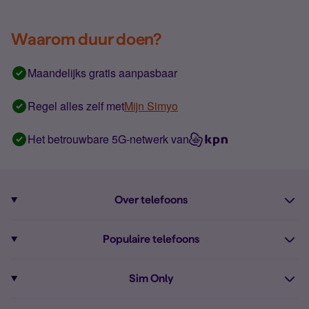
Waarom duur doen?
Maandelijks gratis aanpasbaar
Regel alles zelf met
Mijn Simyo
Het betrouwbare 5G-netwerk van
Over telefoons
Abonnement met telefoon
Populaire telefoons
Informatie over telefoons
Pixel 10
Sim Only
Alle telefoons
Pixel 9a
Sim Only