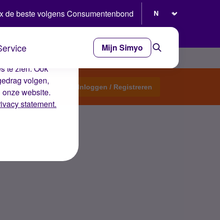
Selecteer taal
x de beste volgens Consumentenbond
Service
Mijn Simyo
e ervaring op de
s te zien. Ook
gedrag volgen,
Start een topic
Inloggen / Registreren
n onze website.
rivacy statement.