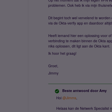
Op het moment dat ik mijn eigen VPN ve
problemen. Ook heb ik via mijn thuisn
Dit begint toch wel vervelend te worden
via de Okta-verify app en daardoor alti
Heeft iemand hier een oplossing voor o
verbinding te maken binnen de Okta ap
niks oplossen, dit ligt aan de Okta kant.
Ik hoor het graag!
Groet,
Jimmy
Beste antwoord door
Amy
Hoi ​
@Jimms
,
Helaas kan de Netwerk Specialist n