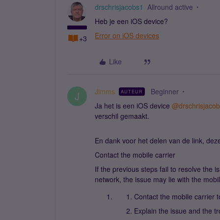
drschrisjacobs1
Allround active
Heb je een iOS device?
Error on iOS devices
+3
Like
Jimms
Beginner
AUTEUR
J
Ja het is een iOS device ​
@drschrisjaco
verschil gemaakt.
En dank voor het delen van de link, deze 
Contact the mobile carrier
If the previous steps fail to resolve the i
network, the issue may lie with the mobil
Contact the mobile carrier t
Explain the issue and the t