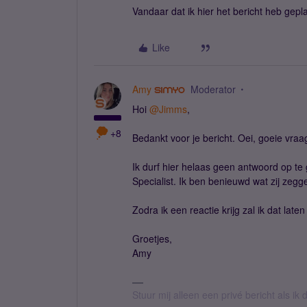
Vandaar dat ik hier het bericht heb gepl
Like
Amy
Moderator
Hoi ​
@Jimms
,
+8
Bedankt voor je bericht. Oei, goeie vraa
Ik durf hier helaas geen antwoord op te
Specialist. Ik ben benieuwd wat zij zegg
Zodra ik een reactie krijg zal ik dat laten
Groetjes,
Amy
Stuur mij alleen een privé bericht als i