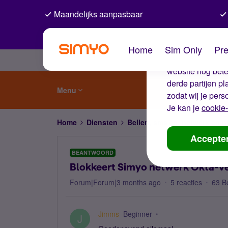
Maandelijks aanpasbaar
De coo
Home
Sim Only
Pre
Wij gebruiken co
website nog beter
derde partijen p
Menu
zodat wij je pers
Je kan je
cookie-
Home
Diensten
Bellen, sms'en, netwerk en
Accepte
BEANTWOORD
Blokkeert Simyo netwerk Okta-ve
Forum|Forum|3 months ago
5 reacties
63 B
Jimms
Beginner
J