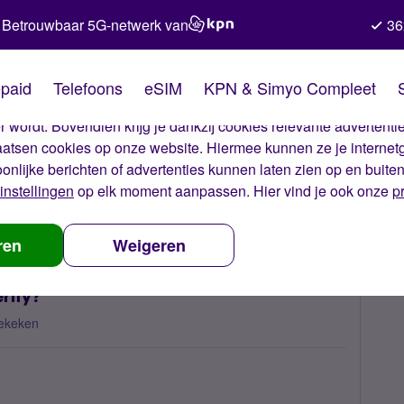
Betrouwbaar 5G-netwerk van
36
kies van Simyo
paid
Telefoons
eSIM
KPN & Simyo Compleet
okies op onze website. Met deze cookies zorgen wij ervoor dat j
 wordt. Bovendien krijg je dankzij cookies relevante advertentie
laatsen cookies op onze website. Hiermee kunnen ze je internet
oonlijke berichten of advertenties kunnen laten zien op en buite
instellingen
op elk moment aanpassen. Hier vind je ook onze
p
 nummerbehoud
Blokkeert Simyo netwerk Okta-verify?
ren
Weigeren
rify?
ekeken