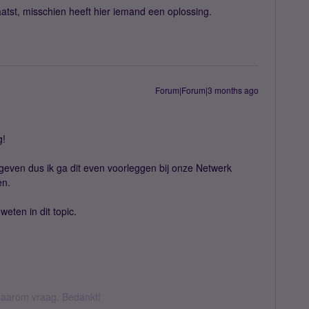
aatst, misschien heeft hier iemand een oplossing.
Forum|Forum|3 months ago
g!
 geven dus ik ga dit even voorleggen bij onze Netwerk
en.
 weten in dit topic.
k daarom vraag. Bedankt!