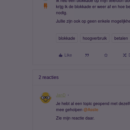
Ik heb een blokkade op mijn telefoon doo
krijg ik de blokkade er weer af en hoe b
nodig.
Jullie zijn ook op geen enkele mogelijkh
blokkade
hoogverbruik
betalen
Like
2 reacties
JanD
Je hebt al een topic geopend met dezelfd
mee geholpen
@Assiie
Zie mijn reactie daar.