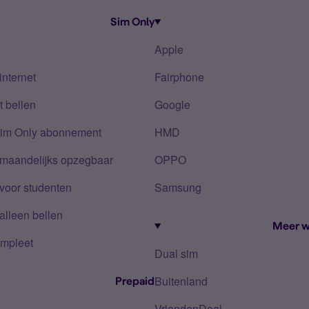
Sim Only
Apple
internet
Fairphone
 bellen
Google
Sim Only abonnement
HMD
 maandelijks opzegbaar
OPPO
voor studenten
Samsung
alleen bellen
Meer w
mpleet
Dual sim
Buitenland
Prepaid
VriendenDeal