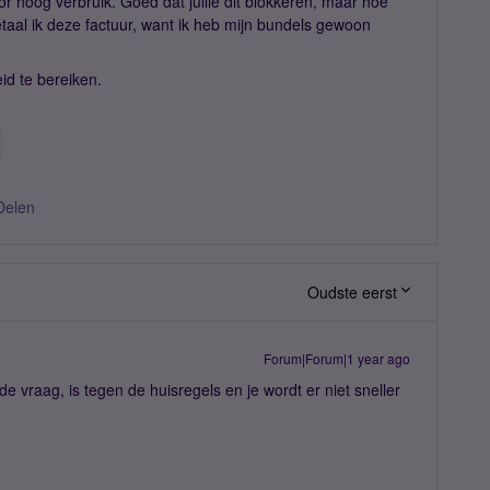
r hoog verbruik. Goed dat jullie dit blokkeren, maar hoe
etaal ik deze factuur, want ik heb mijn bundels gewoon
eid te bereiken.
Delen
Oudste eerst
Forum|Forum|1 year ago
e vraag, is tegen de huisregels en je wordt er niet sneller