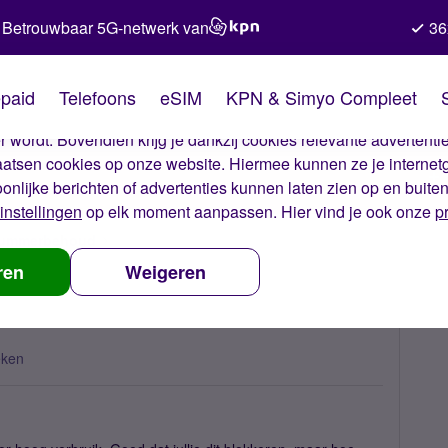
Betrouwbaar 5G-netwerk van
36
kies van Simyo
paid
Telefoons
eSIM
KPN & Simyo Compleet
okies op onze website. Met deze cookies zorgen wij ervoor dat j
 wordt. Bovendien krijg je dankzij cookies relevante advertentie
laatsen cookies op onze website. Hiermee kunnen ze je internet
oonlijke berichten of advertenties kunnen laten zien op en buite
instellingen
op elk moment aanpassen. Hier vind je ook onze
p
 nummerbehoud
blokkade telefoon, wat nu?
ren
Weigeren
eken