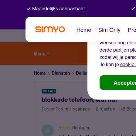
Maandelijks aanpasbaar
De coo
Home
Sim Only
Pre
Wij gebruiken co
website nog beter
derde partijen p
Menu
zodat wij je pers
Je kan je
cookie-
Home
Diensten
Bellen, sms'en, netwerk en
Accepte
VRAAG
blokkade telefoon, wat nu?
Forum|Forum|1 year ago
2 reacties
45 Bek
Assiie
Beginner
A