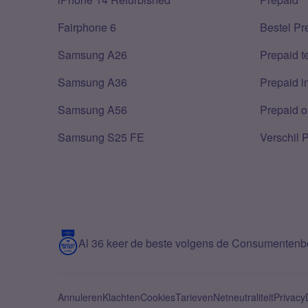
Fairphone 6
Bestel Pr
Samsung A26
Prepaid 
Samsung A36
Prepaid i
Samsung A56
Prepaid o
Samsung S25 FE
Verschil 
Al 36 keer de beste volgens de Consumenten
Annuleren
Klachten
Cookies
Tarieven
Netneutraliteit
Privacy