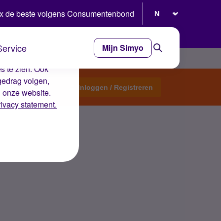
Selecteer taal
x de beste volgens Consumentenbond
Service
Mijn Simyo
e ervaring op de
s te zien. Ook
gedrag volgen,
Start een topic
Inloggen / Registreren
n onze website.
rivacy statement.