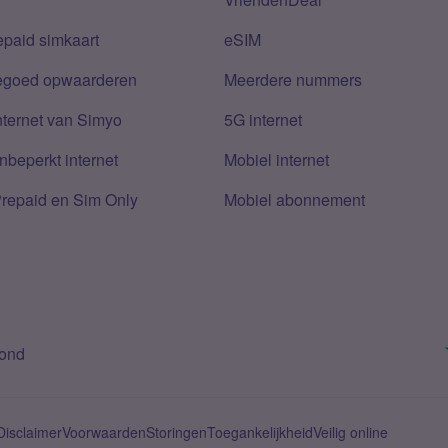
epaid simkaart
eSIM
tegoed opwaarderen
Meerdere nummers
nternet van Simyo
5G internet
nbeperkt internet
Mobiel internet
Prepaid en Sim Only
Mobiel abonnement
bond
Disclaimer
Voorwaarden
Storingen
Toegankelijkheid
Veilig online