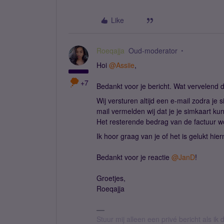
Like
Roeqajja
Oud-moderator
Hoi
@Assiie
,
+7
Bedankt voor je bericht. Wat vervelend 
Wij versturen altijd een e-mail zodra je
mail vermelden wij dat je je simkaart ku
Het resterende bedrag van de factuur w
Ik hoor graag van je of het is gelukt hie
Bedankt voor je reactie
@JanD
!
Groetjes,
Roeqajja
Stuur mij alleen een privé bericht als i