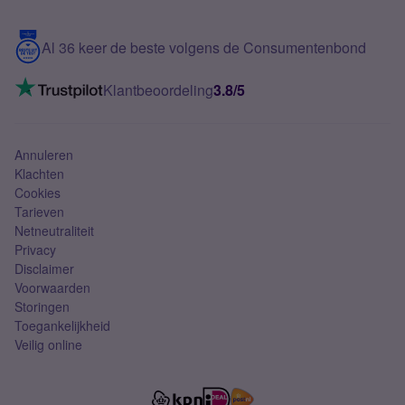
Samsung S25 FE
Blog
5G internet
Contact
Al 36 keer de beste volgens de Consumentenbond
Mobiel internet
VoLTE 4G bellen
Klantbeoordeling
3.8/5
Mobiel abonnement
Simkaart
Annuleren
Klachten
Cookies
Tarieven
Netneutraliteit
Privacy
Disclaimer
Voorwaarden
Storingen
Toegankelijkheid
Veilig online