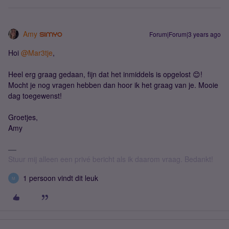
Amy
Forum|Forum|3 years ago
Hoi
@Mar3tje
,
Heel erg graag gedaan, fijn dat het inmiddels is opgelost 😊!
Mocht je nog vragen hebben dan hoor ik het graag van je. Mooie
dag toegewenst!
Groetjes,
Amy
Stuur mij alleen een privé bericht als ik daarom vraag. Bedankt!
1 persoon vindt dit leuk
M