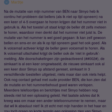
Mar3tje
M
Na de mutatie van mijn nummer van BEN naar Simyo heb ik
continu het probleem dat bellers (als ik niet op tijd opneem) na
een keer of 4-5 overgaan te horen krijgen dat het nummer niet in
gebruik is. Als het toestel uit staat krijgt de beller dit zelfs meteen
te horen, waardoor men denkt dat het nummer niet juist is. De
mutatie van het nummer is wel goed gegaan: ik kan zelf gewoon
bellen en sms-en en als ik op tijd opneem gaat het ook goed. Als
ik voicemail activeer krijgt de beller geen voicemail te horen. Als
ik voicemail uitschakel krijgt de beller ook de ‘niet in gebruik’-
melding. Alle doorschakelingen zijn gedeactiveerd (##002#), de
simkaart is al een keer omgewisseld, de nieuwe simkaart ook al
een keer door Simyo op afstand gereset, simkaart in 3
verschillende toestellen uitgetest, niets maar dan ook niets helpt.
Ook nog contact gehad met oude provider BEN, die kon zien dat
de mutatie en het nummerbehoud goed waren verlopen.
Meerdere telefoontjes en berichtjes met Simyo hebben nog
steeds niet tot een oplossing geleid. Het laatste advies dat ik
kreeg was om maar een ander telefoonnummer te nemen, maar
dat wil ik absoluut niet! Ik zit echt met mijn handen in het haar en
zou toch graag op korte termijn een oplossing zien van Simyo...