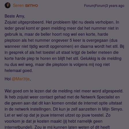
Seren
Forum|Forum|3 years ago
Beste Amy,
Zojuist uitgeprobeerd. Het probleem lijkt nu deels verholpen. In
ieder geval komt er geen melding meer dat het nummer niet in
gebruik is, maar de beller hoort nog wel een korte, harde
pieptoon als het nummer ongeveer 5 keer is overgegaan (dus
wanneer niet tijdig wordt opgenomen) en daarna wordt het stil. Bij
in gesprek of als het toestel uit staat krijgt de beller meteen die
korte harde piep te horen en blijft het stil. Gelukkig is de melding
nu dus wel weg, maar die pieptoon is volgens mij nog niet
helemaal goed.
Hoi
@Mar3tje
,
Wat goed om te lezen dat de melding niet meer word afgespeeld.
Ik heb zojuist weer contact gehad met de Netwerk Specialist en
die geven aan dat dit kan komen omdat de internet optie uitstaat
in de netwerk instellingen. Dit kun je zelf aanzetten in Mijn Simyo.
Let er wel op dat je jouw internet uitzet op jouw toestel. Zo
voorkom je dat je kosten maakt (jij hebt namelijk geen
internetbundel). Zou je mij kunnen laten weten of dit heeft