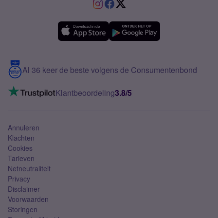
VriendenDeal
Verschil Prepaid en Sim Only
Samsung A36
Forum
OPPO
Simyo Compleet
eSIM
Samsung A56
Over Simyo
Samsung
Meerdere nummers
Samsung S25 FE
Blog
5G internet
Contact
Al 36 keer de beste volgens de Consumentenbond
Mobiel internet
VoLTE 4G bellen
Klantbeoordeling
3.8/5
Mobiel abonnement
Simkaart
Annuleren
Klachten
Cookies
Tarieven
Netneutraliteit
Privacy
Disclaimer
Voorwaarden
Storingen