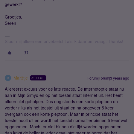
gewerkt?
Groetjes,
Seren
Stuur mij alleen een privébericht als ik daar om vraag. Thanks!
Mar3tje
Forum|Forum|3 years ago
AUTEUR
M
Allereerst excuus voor de late reactie. De internetoptie staat nu
aan in Mijn Simyo en op het toestel staat internet uit. Het heeft
alleen niet geholpen. Dus nog steeds een korte pieptoon en
verder niks als het toestel uit staat en na ongeveer 5 keer
overgaan ook een korte pieptoon. Maar in principe staat het
toestel nooit uit en wordt het toestel normaliter binnen 5 keer wel
opgenomen. Mocht er niet binnen die tijd worden opgenomen
dan krijgt de beller in ieder geval niet meer te horen dat het