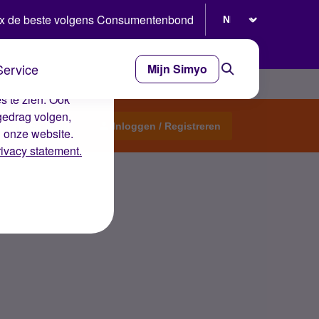
Selecteer taal
x de beste volgens Consumentenbond
Service
Mijn Simyo
e ervaring op de
s te zien. Ook
gedrag volgen,
Start een topic
Inloggen / Registreren
n onze website.
rivacy statement.