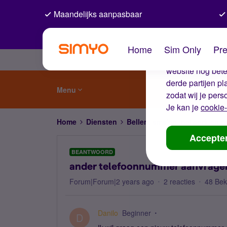
Maandelijks aanpasbaar
De coo
Home
Sim Only
Pre
Wij gebruiken co
website nog beter
derde partijen p
Menu
zodat wij je pers
Je kan je
cookie-
Home
Diensten
Bellen, sms'en, netwerk en
Accepte
BEANTWOORD
ander telefoonnummer aanvrage
Forum|Forum|2 years ago
2 reacties
48 Be
Danilo
Beginner
D