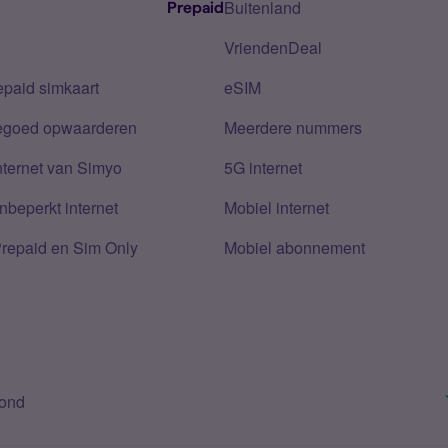
Buitenland
Prepaid
VriendenDeal
epaid simkaart
eSIM
tegoed opwaarderen
Meerdere nummers
nternet van Simyo
5G internet
nbeperkt internet
Mobiel internet
Prepaid en Sim Only
Mobiel abonnement
bond