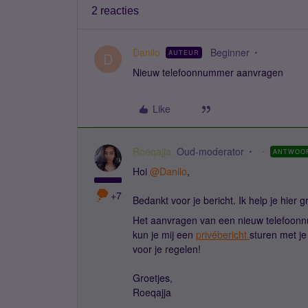
2 reacties
Danilo
Beginner
AUTEUR
D
Nieuw telefoonnummer aanvragen
Like
Roeqajja
Oud-moderator
ANTWOO
Hoi
@Danilo
,
+7
Bedankt voor je bericht. Ik help je hier 
Het aanvragen van een nieuw telefoonn
kun je mij een
privébericht
sturen met j
voor je regelen!
Groetjes,
Roeqajja