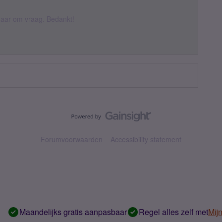
k daar om vraag. Bedankt!
Forumvoorwaarden
Accessibility statement
Maandelijks gratis aanpasbaar
Regel alles zelf met
Mij