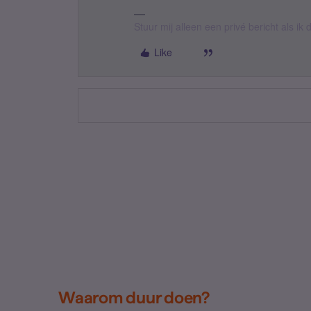
Stuur mij alleen een privé bericht als i
Like
Waarom duur doen?