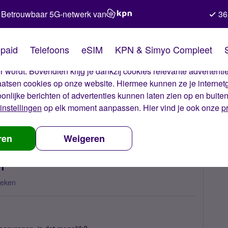
Betrouwbaar 5G-netwerk van
36
kies van Simyo
paid
Telefoons
eSIM
KPN & Simyo Compleet
okies op onze website. Met deze cookies zorgen wij ervoor dat j
 wordt. Bovendien krijg je dankzij cookies relevante advertentie
laatsen cookies op onze website. Hiermee kunnen ze je internet
oonlijke berichten of advertenties kunnen laten zien op en buite
instellingen
op elk moment aanpassen. Hier vind je ook onze
p
 nummerbehoud
ander telefoonnummer aanvragen
ren
Weigeren
n
keken