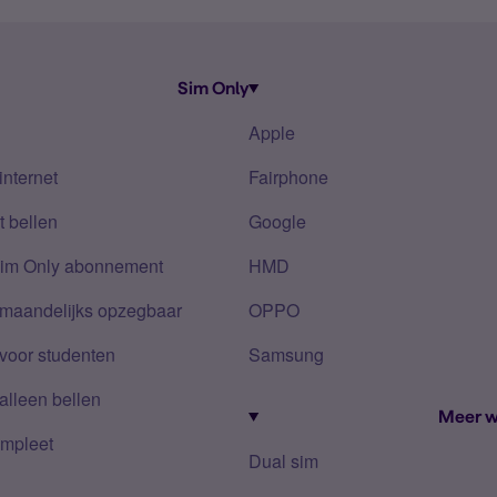
Sim Only
Apple
internet
Fairphone
 bellen
Google
Sim Only abonnement
HMD
 maandelijks opzegbaar
OPPO
voor studenten
Samsung
alleen bellen
Meer w
mpleet
Dual sim