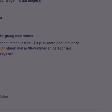
aanvragen, is dat mogelijk?
ja
 hier graag mee verder.
oonnummer kost €5. Als je akkoord gaat met deze
icht
sturen met je 06-nummer en persoonlijke
 regelen!
Delen