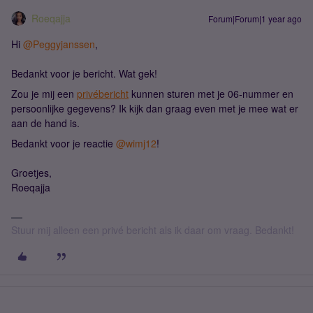
Roeqajja
Forum|Forum|1 year ago
Hi ​
@Peggyjanssen
,
Bedankt voor je bericht. Wat gek!
Zou je mij een
privébericht
kunnen sturen met je 06-nummer en
persoonlijke gegevens? Ik kijk dan graag even met je mee wat er
aan de hand is.
Bedankt voor je reactie ​
@wimj12
!
Groetjes,
Roeqajja
Stuur mij alleen een privé bericht als ik daar om vraag. Bedankt!