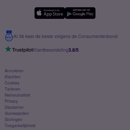
Forum
OPPO
Simyo Compleet
eSIM
Samsung A56
Over Simyo
Samsung
Meerdere nummers
Samsung S25 FE
Blog
5G internet
Contact
Al 36 keer de beste volgens de Consumentenbond
Mobiel internet
VoLTE 4G bellen
Klantbeoordeling
3.8/5
Mobiel abonnement
Simkaart
Annuleren
Klachten
Cookies
Tarieven
Netneutraliteit
Privacy
Disclaimer
Voorwaarden
Storingen
Toegankelijkheid