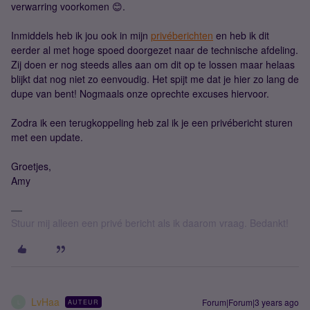
verwarring voorkomen 😊.
Inmiddels heb ik jou ook in mijn
privéberichten
en heb ik dit
eerder al met hoge spoed doorgezet naar de technische afdeling.
Zij doen er nog steeds alles aan om dit op te lossen maar helaas
blijkt dat nog niet zo eenvoudig. Het spijt me dat je hier zo lang de
dupe van bent! Nogmaals onze oprechte excuses hiervoor.
Zodra ik een terugkoppeling heb zal ik je een privébericht sturen
met een update.
Groetjes,
Amy
Stuur mij alleen een privé bericht als ik daarom vraag. Bedankt!
LvHaa
Forum|Forum|3 years ago
AUTEUR
L