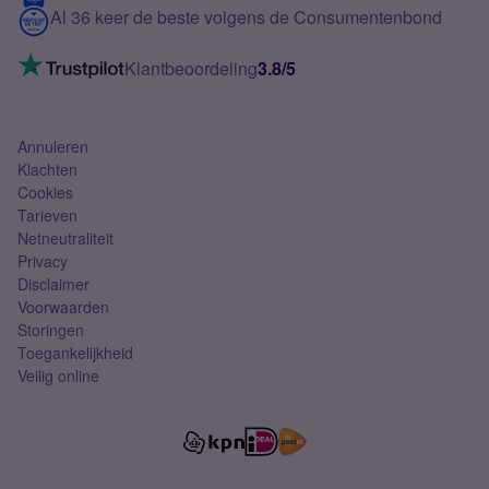
Contact
Al 36 keer de beste volgens de Consumentenbond
Mobiel internet
VoLTE 4G bellen
Klantbeoordeling
3.8/5
Mobiel abonnement
Simkaart
Annuleren
Klachten
Cookies
Tarieven
Netneutraliteit
Privacy
Disclaimer
Voorwaarden
Storingen
Toegankelijkheid
Veilig online