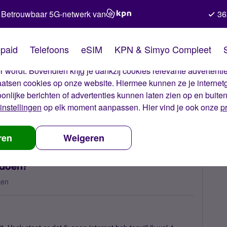
Betrouwbaar 5G-netwerk van
36
kies van Simyo
paid
Telefoons
eSIM
KPN & Simyo Compleet
okies op onze website. Met deze cookies zorgen wij ervoor dat j
 wordt. Bovendien krijg je dankzij cookies relevante advertentie
laatsen cookies op onze website. Hiermee kunnen ze je internet
oonlijke berichten of advertenties kunnen laten zien op en buite
instellingen
op elk moment aanpassen. Hier vind je ook onze
p
 nummerbehoud
4G valt de hele tijd uit, wat kan ik doen?
ren
Weigeren
k doen?
ken