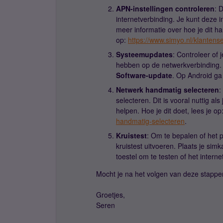
APN-instellingen controleren
: 
internetverbinding. Je kunt deze i
meer informatie over hoe je dit ha
op:
https://www.simyo.nl/klantense
Systeemupdates
: Controleer of 
hebben op de netwerkverbinding.
Software-update
. Op Android ga
Netwerk handmatig selecteren
:
selecteren. Dit is vooral nuttig al
helpen. Hoe je dit doet, lees je op
handmatig-selecteren
.
Kruistest
: Om te bepalen of het p
kruistest uitvoeren. Plaats je sim
toestel om te testen of het interne
Mocht je na het volgen van deze stapp
Groetjes,
Seren