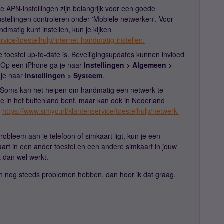
De APN-instellingen zijn belangrijk voor een goede
nstellingen controleren onder 'Mobiele netwerken'. Voor
ndmatig kunt instellen, kun je kijken
rvice/toestelhulp/internet-handmatig-instellen.
je toestel up-to-date is. Beveiligingsupdates kunnen invloed
 Op een iPhone ga je naar
Instellingen > Algemeen >
 je naar
Instellingen > Systeem
.
 Soms kan het helpen om handmatig een netwerk te
s je in het buitenland bent, maar kan ook in Nederland
:
https://www.simyo.nl/klantenservice/toestelhulp/netwerk-
robleem aan je telefoon of simkaart ligt, kun je een
kaart in een ander toestel en een andere simkaart in jouw
t dan wel werkt.
en nog steeds problemen hebben, dan hoor ik dat graag.