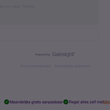
 daar om vraag. Thanks!
Forumvoorwaarden
Accessibility statement
Maandelijks gratis aanpasbaar
Regel alles zelf met
Mij