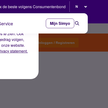
Selecteer taal
x de beste volgens Consumentenbond
Service
Mijn Simyo
e ervaring op de
s te zien. Ook
gedrag volgen,
Start een topic
Inloggen / Registreren
n onze website.
rivacy statement.