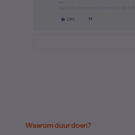
Stuur mij alleen een privébericht als ik
Like
Waarom duur doen?