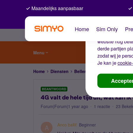
Maandelijks aanpasbaar
De coo
Home
Sim Only
Pre
Wij gebruiken co
website nog beter
derde partijen p
Menu
zodat wij je pers
Je kan je
cookie-
Home
Diensten
Bellen, sms'en, netwerk en
Accepte
BEANTWOORD
4G valt de hele tijd uit, wat kan i
Forum|Forum|1 year ago
1 reactie
23 Beke
Anco ballif
Beginner
A