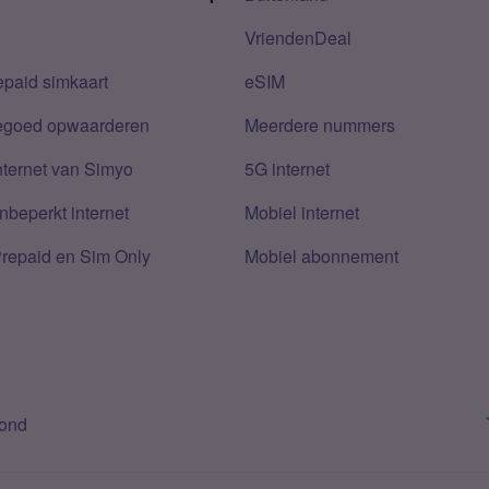
VriendenDeal
epaid simkaart
eSIM
tegoed opwaarderen
Meerdere nummers
nternet van Simyo
5G internet
nbeperkt internet
Mobiel internet
Prepaid en Sim Only
Mobiel abonnement
bond