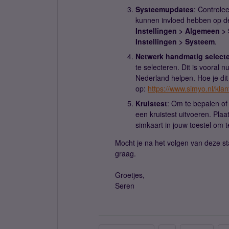
Systeemupdates
: Controlee
kunnen invloed hebben op de
Instellingen > Algemeen >
Instellingen > Systeem
.
Netwerk handmatig select
te selecteren. Dit is vooral n
Nederland helpen. Hoe je dit 
op:
https://www.simyo.nl/kla
Kruistest
: Om te bepalen of 
een kruistest uitvoeren. Plaa
simkaart in jouw toestel om t
Mocht je na het volgen van deze s
graag.
Groetjes,
Seren