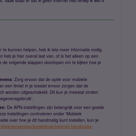
. Vaak staat er dat ik geen internet heb terwijl ik wel 4
r te kunnen helpen, heb ik iets meer informatie nodig.
n heb je hier overal last van, of is het alleen op een
je de volgende stappen doorlopen om te kijken hoe je
gevens
: Zorg ervoor dat de optie voor mobiele
 een limiet in je toestel ervoor zorgen dat de
h worden uitgeschakeld. Dit kun je meestal vinden
'Gegevensgebruik'.
ren
: De APN-instellingen zijn belangrijk voor een goede
eze instellingen controleren onder 'Mobiele
tie over hoe je dit handmatig kunt instellen, kun je
nl/klantenservice/toestelhulp/internet-handmatig-