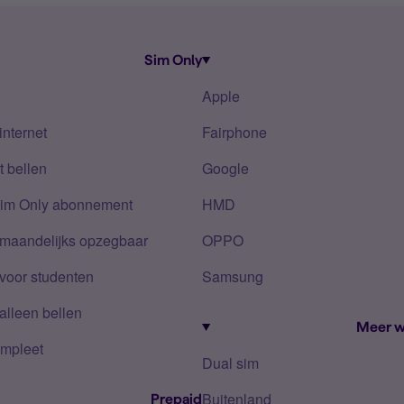
Sim Only
Apple
internet
Fairphone
 bellen
Google
Sim Only abonnement
HMD
 maandelijks opzegbaar
OPPO
voor studenten
Samsung
alleen bellen
Meer w
mpleet
Dual sim
Buitenland
Prepaid