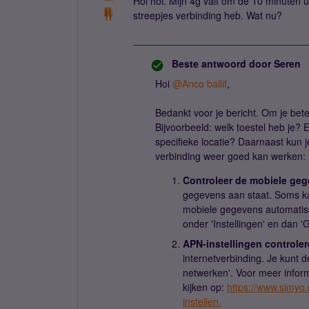
Hoi hoi. Mijn 4g valt om de 10 minuten uit
streepjes verbinding heb. Wat nu?
Beste antwoord door
Seren
Hoi ​
@Anco ballif
,
Bedankt voor je bericht. Om je bete
Bijvoorbeeld: welk toestel heb je? E
specifieke locatie? Daarnaast kun 
verbinding weer goed kan werken:
Controleer de mobiele ge
gegevens aan staat. Soms kan
mobiele gegevens automatisc
onder 'Instellingen' en dan 
APN-instellingen controle
internetverbinding. Je kunt d
netwerken'. Voor meer informa
kijken op:
https://www.simyo.
instellen.