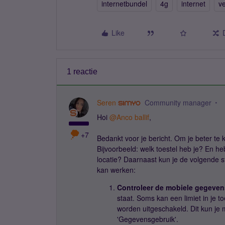
internetbundel
4g
internet
v
Like
1 reactie
Seren
Community manager
Hoi ​
@Anco ballif
,
+7
Bedankt voor je bericht. Om je beter te 
Bijvoorbeeld: welk toestel heb je? En heb
locatie? Daarnaast kun je de volgende 
kan werken:
Controleer de mobiele gegeven
staat. Soms kan een limiet in je 
worden uitgeschakeld. Dit kun je 
'Gegevensgebruik'.