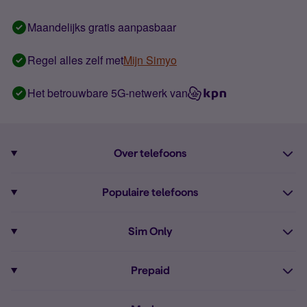
Maandelijks gratis aanpasbaar
Regel alles zelf met
Mijn Simyo
Het betrouwbare 5G-netwerk van
Over telefoons
Abonnement met telefoon
Populaire telefoons
Informatie over telefoons
Pixel 10
Sim Only
Alle telefoons
Pixel 9a
Sim Only
Prepaid
iPhone 16
Sim Only internet
Prepaid
iPhone 16e