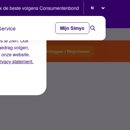
Selecteer taal
x de beste volgens Consumentenbond
Service
Mijn Simyo
e ervaring op de
s te zien. Ook
gedrag volgen,
Start een topic
Inloggen / Registreren
n onze website.
rivacy statement.