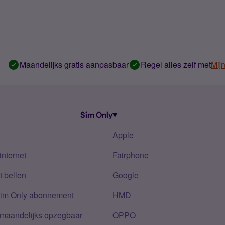
Maandelijks gratis aanpasbaar
Regel alles zelf met
Mij
Sim Only
Apple
internet
Fairphone
 bellen
Google
Sim Only abonnement
HMD
 maandelijks opzegbaar
OPPO