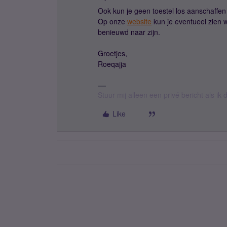
Ook kun je geen toestel los aanschaffen 
Op onze
website
kun je eventueel zien w
benieuwd naar zijn.
Groetjes,
Roeqajja
Stuur mij alleen een privé bericht als i
Like