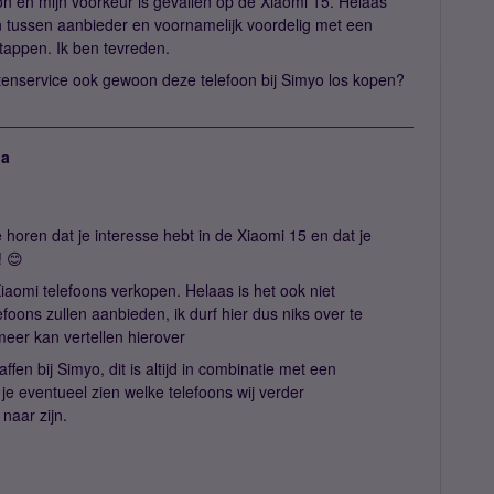
on en mijn voorkeur is gevallen op de Xiaomi 15. Helaas
een tussen aanbieder en voornamelijk voordelig met een
erstappen. Ik ben tevreden.
antenservice ook gewoon deze telefoon bij Simyo los kopen?
ja
 horen dat je interesse hebt in de Xiaomi 15 en dat je
! 😊
iaomi telefoons verkopen. Helaas is het ook niet
foons zullen aanbieden, ik durf hier dus niks over te
 meer kan vertellen hierover
fen bij Simyo, dit is altijd in combinatie met een
je eventueel zien welke telefoons wij verder
naar zijn.