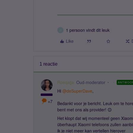
1 persoon vindt dit leuk
D
Like
1 reactie
Roeqajja
Oud-moderator
ANTWOO
Hi ​
@deSuperDave
,
+7
Bedankt voor je bericht. Leuk om te hore
bent met ons als provider! 😊
Het klopt dat wij momenteel geen Xiaomi
überhaupt Xiaomi telefoons zullen aanbie
ik je niet meer kan vertellen hierover