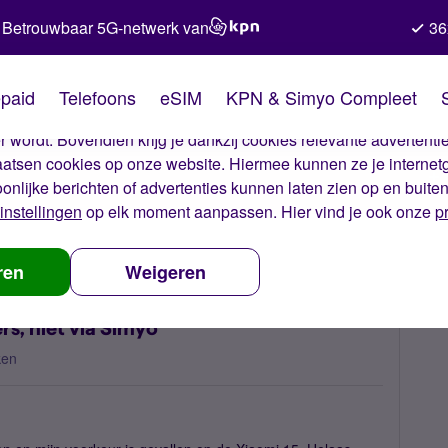
Betrouwbaar 5G-netwerk van
36
kies van Simyo
paid
Telefoons
eSIM
KPN & Simyo Compleet
okies op onze website. Met deze cookies zorgen wij ervoor dat j
 wordt. Bovendien krijg je dankzij cookies relevante advertentie
laatsen cookies op onze website. Hiermee kunnen ze je internet
oonlijke berichten of advertenties kunnen laten zien op en buite
instellingen
op elk moment aanpassen. Hier vind je ook onze
p
andere aanbieders, niet via Simyo
ren
Weigeren
rs, niet via Simyo
ken