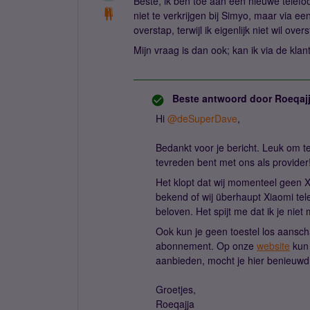
Beste, ik ben toe aan een nieuwe telefo
niet te verkrijgen bij Simyo, maar via 
overstap, terwijl ik eigenlijk niet wil ov
Mijn vraag is dan ook; kan ik via de kl
Beste antwoord door
Roeqaj
Hi ​
@deSuperDave
,
Bedankt voor je bericht. Leuk om te
tevreden bent met ons als provider
Het klopt dat wij momenteel geen X
bekend of wij überhaupt Xiaomi tele
beloven. Het spijt me dat ik je niet
Ook kun je geen toestel los aanschaf
abonnement. Op onze
website
kun 
aanbieden, mocht je hier benieuwd 
Groetjes,
Roeqajja