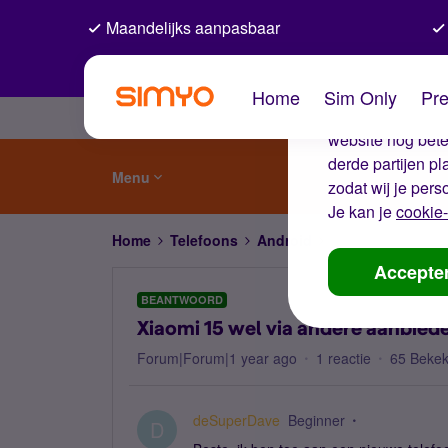
Maandelijks aanpasbaar
De coo
Home
Sim Only
Pre
Wij gebruiken co
website nog beter
derde partijen p
Menu
zodat wij je pers
Je kan je
cookie-
Home
Telefoons
Android
Xiaomi 15 wel via 
Accepte
BEANTWOORD
Xiaomi 15 wel via andere aanbiede
Forum|Forum|1 year ago
1 reactie
65 Beke
deSuperDave
Beginner
D