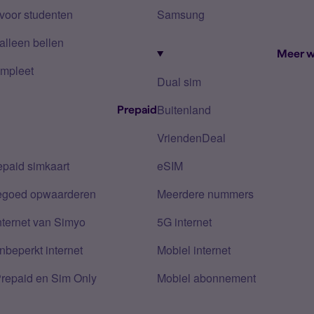
voor studenten
Samsung
alleen bellen
Meer w
mpleet
Dual sim
Buitenland
Prepaid
VriendenDeal
epaid simkaart
eSIM
tegoed opwaarderen
Meerdere nummers
nternet van Simyo
5G internet
nbeperkt internet
Mobiel internet
Prepaid en Sim Only
Mobiel abonnement