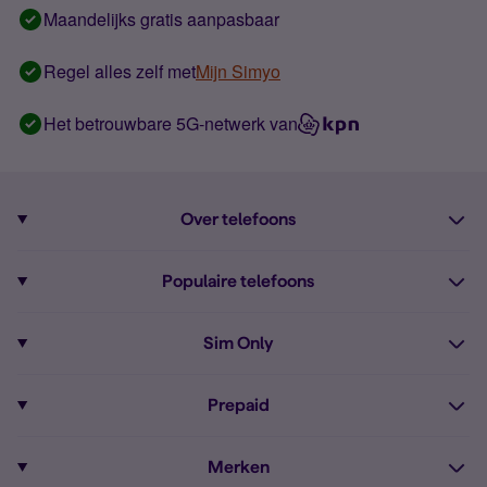
Maandelijks gratis aanpasbaar
Regel alles zelf met
Mijn Simyo
Het betrouwbare 5G-netwerk van
Over telefoons
Abonnement met telefoon
Populaire telefoons
Informatie over telefoons
Pixel 10
Sim Only
Alle telefoons
Pixel 9a
Sim Only
Prepaid
iPhone 16
Sim Only internet
Prepaid
iPhone 16e
Merken
Onbeperkt bellen