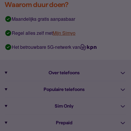
Waarom duur doen?
Maandelijks gratis aanpasbaar
Regel alles zelf met
Mijn Simyo
Het betrouwbare 5G-netwerk van
Over telefoons
Abonnement met telefoon
Populaire telefoons
Informatie over telefoons
Pixel 10
Sim Only
Alle telefoons
Pixel 9a
Sim Only
Prepaid
iPhone 16
Sim Only internet