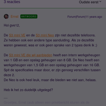
Oudste eerst
3 reacties
Ernst
Forum|Forum|11 years ago
ANTWOORD
Hoi gve12,
De
S3 mini VE
en de
S3 mini Neo
zijn niet dezelfde telefoons.
Ze hebben ook een andere type aanduiding. Als ze dezelfde
waren geweest, was er ook geen sprake van 2 types denk ik ;)
De
S3 mini VE die wij aanbieden
heeft een intern werkgeheugen
van 1 GB en een opslag geheugen van 8 GB. De Neo heeft een
werkgeheugen van 1,5 GB en een opslag geheugen van 16 GB.
Spit de specificaties maar door, er zijn genoeg verschillen tussen
deze 2.
De Neo is ook heel leuk, maar die bieden we niet aan, helaas.
Heb ik het zo duidelijk uitgelegd?
Groetjes, Ernst (aub alleen een privébericht sturen als de