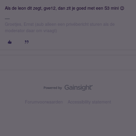
Als de leon dit zegt, gve12, dan zit je goed met een S3 mini 😉
Groetjes, Ernst (aub alleen een privébericht sturen als de
moderator daar om vraagt)
Forumvoorwaarden
Accessibility statement