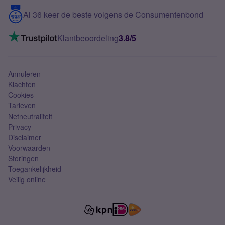
5G internet
Contact
Al 36 keer de beste volgens de Consumentenbond
Mobiel internet
VoLTE 4G bellen
Klantbeoordeling
3.8/5
Mobiel abonnement
Simkaart
Annuleren
Klachten
Cookies
Tarieven
Netneutraliteit
Privacy
Disclaimer
Voorwaarden
Storingen
Toegankelijkheid
Veilig online