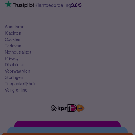
VoLTE 4G bellen
Klantbeoordeling
3.8/5
Mobiel abonnement
Simkaart
Annuleren
Klachten
Cookies
Tarieven
Netneutraliteit
Privacy
Disclaimer
Voorwaarden
Storingen
Toegankelijkheid
Veilig online