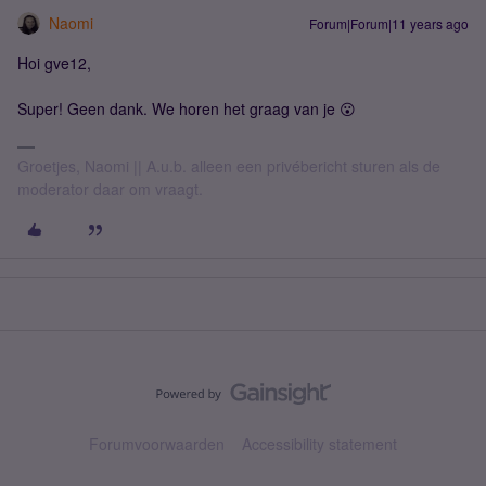
Naomi
Forum|Forum|11 years ago
Hoi gve12,
Super! Geen dank. We horen het graag van je 😮
Groetjes, Naomi || A.u.b. alleen een privébericht sturen als de
moderator daar om vraagt.
Forumvoorwaarden
Accessibility statement