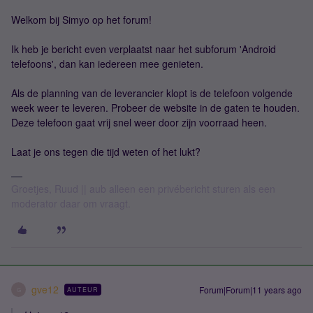
Welkom bij Simyo op het forum!
Ik heb je bericht even verplaatst naar het subforum 'Android
telefoons', dan kan iedereen mee genieten.
Als de planning van de leverancier klopt is de telefoon volgende
week weer te leveren. Probeer de website in de gaten te houden.
Deze telefoon gaat vrij snel weer door zijn voorraad heen.
Laat je ons tegen die tijd weten of het lukt?
Groetjes, Ruud || aub alleen een privébericht sturen als een
moderator daar om vraagt.
gve12
Forum|Forum|11 years ago
AUTEUR
G