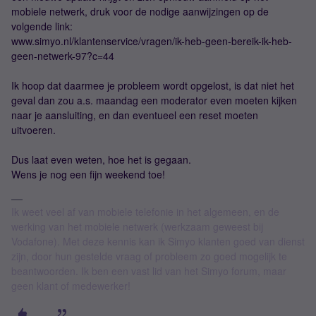
mobiele netwerk, druk voor de nodige aanwijzingen op de
volgende link:
www.simyo.nl/klantenservice/vragen/ik-heb-geen-bereik-ik-heb-
geen-netwerk-97?c=44
Ik hoop dat daarmee je probleem wordt opgelost, is dat niet het
geval dan zou a.s. maandag een moderator even moeten kijken
naar je aansluiting, en dan eventueel een reset moeten
uitvoeren.
Dus laat even weten, hoe het is gegaan.
Wens je nog een fijn weekend toe!
Ik weet veel af van mobiele telefonie in het algemeen, en de
werking van het mobiele netwerk (werkzaam geweest bij
Vodafone). Met deze kennis kan ik Simyo klanten goed van dienst
zijn, door hun gestelde vraag of probleem zo goed mogelijk te
beantwoorden. Ik ben een vast lid van het Simyo forum, maar
geen klant of medewerker!