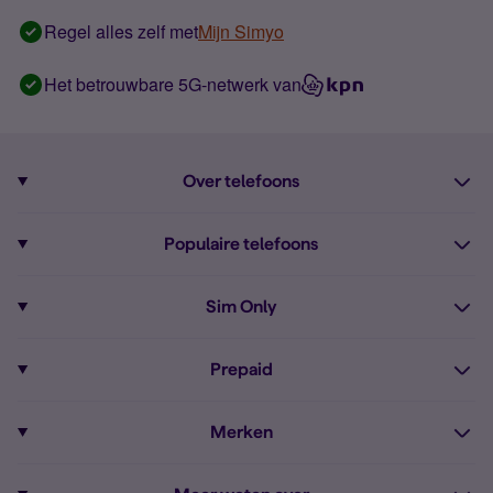
Regel alles zelf met
Mijn Simyo
Het betrouwbare 5G-netwerk van
Over telefoons
Abonnement met telefoon
Populaire telefoons
Informatie over telefoons
Pixel 10
Sim Only
Alle telefoons
Pixel 9a
Sim Only
Prepaid
iPhone 16
Sim Only internet
Prepaid
iPhone 16e
Merken
Onbeperkt bellen
Bestel Prepaid simkaart
iPhone 15
Apple
Zakelijk Sim Only abonnement