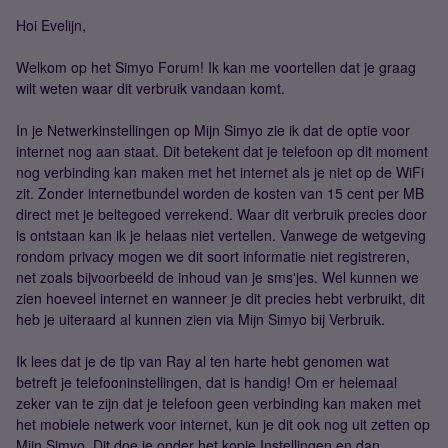
Hoi Evelijn,
Welkom op het Simyo Forum! Ik kan me voortellen dat je graag
wilt weten waar dit verbruik vandaan komt.
In je Netwerkinstellingen op Mijn Simyo zie ik dat de optie voor
internet nog aan staat. Dit betekent dat je telefoon op dit moment
nog verbinding kan maken met het internet als je niet op de WiFi
zit. Zonder internetbundel worden de kosten van 15 cent per MB
direct met je beltegoed verrekend. Waar dit verbruik precies door
is ontstaan kan ik je helaas niet vertellen. Vanwege de wetgeving
rondom privacy mogen we dit soort informatie niet registreren,
net zoals bijvoorbeeld de inhoud van je sms'jes. Wel kunnen we
zien hoeveel internet en wanneer je dit precies hebt verbruikt, dit
heb je uiteraard al kunnen zien via Mijn Simyo bij Verbruik.
Ik lees dat je de tip van Ray al ten harte hebt genomen wat
betreft je telefooninstellingen, dat is handig! Om er helemaal
zeker van te zijn dat je telefoon geen verbinding kan maken met
het mobiele netwerk voor internet, kun je dit ook nog uit zetten op
Mijn Simyo. Dit doe je onder het kopje Instellingen en dan