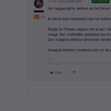
Ernst
Oud-moderator
ANTWOORD
Hoi raggaenights, welkom op het Simyo
+11
Ik heb je topic verplaatst naar het subfor
Raytje en Friesian stippen het al aan: he
vraagt. Een makkelijke oplossing zou tro
Dan vraagt te telefoon tenminste minder
Vraagt je telefoon trouwens echt om de 
Groetjes, Ernst (aub alleen een privébe
Like