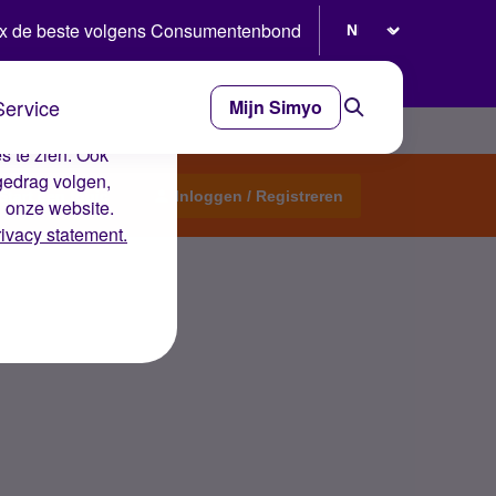
Selecteer taal
x de beste volgens Consumentenbond
Service
Mijn Simyo
e ervaring op de
s te zien. Ook
gedrag volgen,
Start een topic
Inloggen / Registreren
n onze website.
rivacy statement.