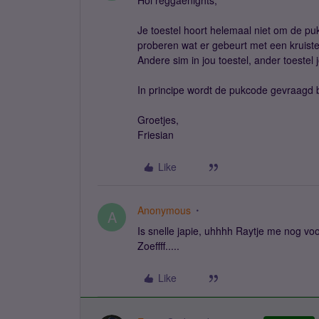
Hoi reggaenights,
Je toestel hoort helemaal niet om de puk
proberen wat er gebeurt met een kruiste
Andere sim in jou toestel, ander toestel 
In principe wordt de pukcode gevraagd bij
Groetjes,
Friesian
Like
Anonymous
A
Is snelle japie, uhhhh Raytje me nog voor
Zoeffff.....
Like