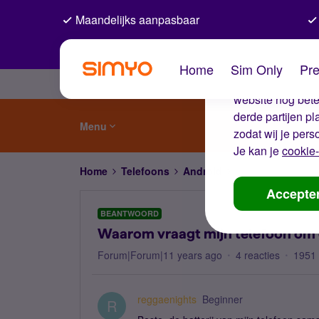
Maandelijks aanpasbaar
De coo
Home
Sim Only
Pre
Wij gebruiken co
website nog beter
derde partijen p
Menu
zodat wij je pers
Je kan je
cookie-
Home
Telefoons
Android
Waarom vraagt mijn
Accepte
BEANTWOORD
Waarom vraagt mijn telefoon om d
Forum|Forum|11 years ago
4 reacties
1951
reggaenights
Beginner
R