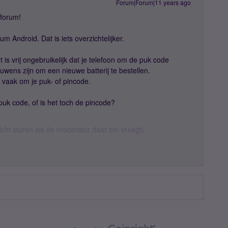
Forum|Forum|11 years ago
 forum!
um Android. Dat is iets overzichtelijker.
t is vrij ongebruikelijk dat je telefoon om de puk code
uwens zijn om een nieuwe batterij te bestellen.
 vaak om je puk- of pincode.
puk code, of is het toch de pincode?
richt sturen als de moderator daar om vraagt)