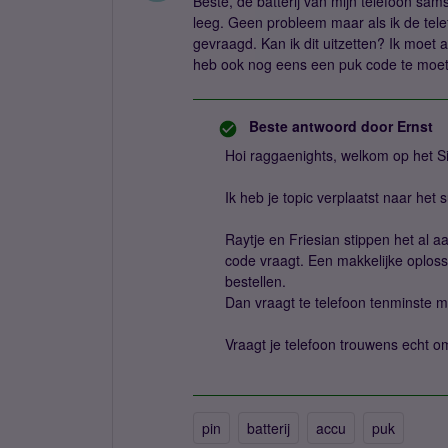
Beste, de batterij van mijn telefoon sa
leeg. Geen probleem maar als ik de tel
gevraagd. Kan ik dit uitzetten? Ik moet
heb ook nog eens een puk code te moeten
Beste antwoord door
Ernst
Hoi raggaenights, welkom op het S
Ik heb je topic verplaatst naar het s
Raytje en Friesian stippen het al aa
code vraagt. Een makkelijke oploss
bestellen.
Dan vraagt te telefoon tenminste m
Vraagt je telefoon trouwens echt o
pin
batterij
accu
puk