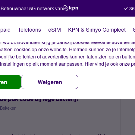
Betrouwbaar 5G-netwerk van
36
kies van Simyo
paid
Telefoons
eSIM
KPN & Simyo Compleet
okies op onze website. Met deze cookies zorgen wij ervoor dat j
 wordt. Bovendien krijg je dankzij cookies relevante advertentie
laatsen cookies op onze website. Hiermee kunnen ze je internet
oonlijke berichten of advertenties kunnen laten zien op en buite
instellingen
op elk moment aanpassen. Hier vind je ook onze
p
 telefoon om de puk code bij lege batterij?
ren
Weigeren
e puk code bij lege batterij?
 Bekeken