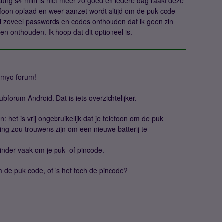
msung s4 mini is niet meer zo goed en iedere dag raakt deze
efoon oplaad en weer aanzet wordt altijd om de puk code
 al zoveel passwords en codes onthouden dat ik geen zin
 onthouden. Ik hoop dat dit optioneel is.
imyo forum!
ubforum Android. Dat is iets overzichtelijker.
n: het is vrij ongebruikelijk dat je telefoon om de puk
ing zou trouwens zijn om een nieuwe batterij te
inder vaak om je puk- of pincode.
m de puk code, of is het toch de pincode?