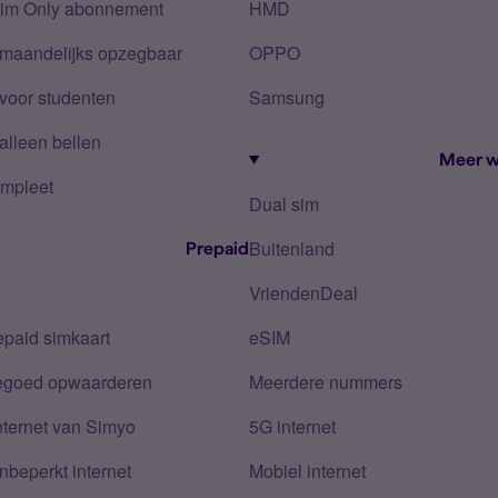
Sim Only abonnement
HMD
 maandelijks opzegbaar
OPPO
voor studenten
Samsung
alleen bellen
Meer w
mpleet
Dual sim
Buitenland
Prepaid
VriendenDeal
epaid simkaart
eSIM
tegoed opwaarderen
Meerdere nummers
nternet van Simyo
5G internet
nbeperkt internet
Mobiel internet