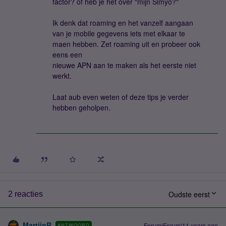
factor? of heb je het over "mijn Simyo?"
Ik denk dat roaming en het vanzelf aangaan
van je mobile gegevens iets met elkaar te
maen hebben. Zet roaming uit en probeer ook
eens een
nieuwe APN aan te maken als het eerste niet
werkt.
Laat aub even weten of deze tips je verder
hebben geholpen.
Oudste eerst
2 reacties
MartijnR
Forum|Forum|11 years ago
ANTWOORD