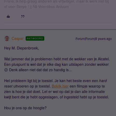
Frans, ik help graag anderen als vrijwilliger, maar ik werk niet bij
of voor Simyo ! || Nil Volentibus Arduum
Caspar
Forum|Forum|8 years ago
ANTWOORD
Hey M. Diepenbroek,
Wat jammer dat je problemen hebt met de wekker van je Alcatel.
Een pluspunt is wel dat je elke dag kan uitslapen zonder wekker
😉 Denk alleen niet dat dat zo handig is...
Het probleem ligt bij je toestel. Je kan het beste even een
hard
reset
uitvoeren op je toestel.
Bekijk hier
een filmpje waarop te
zien is hoe je dat doet. Let er wel op dat je dan alle informatie
kwijt bent die je hebt opgeslagen, of ingesteld hebt op je toestel.
Hou je ons op de hoogte?