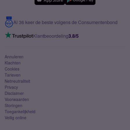
Samsung
Meerdere nummers
Samsung S25 FE
Blog
5G internet
Contact
Al 36 keer de beste volgens de Consumentenbond
Mobiel internet
VoLTE 4G bellen
Klantbeoordeling
3.8/5
Mobiel abonnement
Simkaart
Annuleren
Klachten
Cookies
Tarieven
Netneutraliteit
Privacy
Disclaimer
Voorwaarden
Storingen
Toegankelijkheid
Veilig online