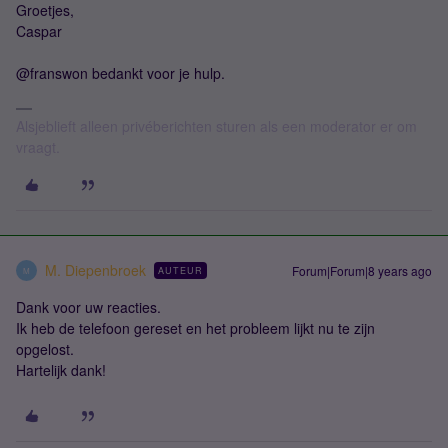
Groetjes,
Caspar
@franswon bedankt voor je hulp.
Alsjeblieft alleen privéberichten sturen als een moderator er om
vraagt.
M. Diepenbroek
Forum|Forum|8 years ago
AUTEUR
M
Dank voor uw reacties.
Ik heb de telefoon gereset en het probleem lijkt nu te zijn
opgelost.
Hartelijk dank!