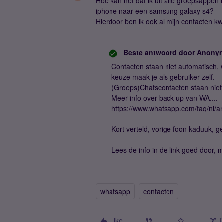
Hoe kan het dat ik uit alle groepsappen
iphone naar een samsung galaxy s4?
Hierdoor ben ik ook al mijn contacten kw
Beste antwoord door
Anony
Contacten staan niet automatisch,
keuze maak je als gebruiker zelf.
(Groeps)Chatscontacten staan niet
Meer info over back-up van WA....
https://www.whatsapp.com/faq/nl/
Kort verteld, vorige foon kaduuk, ge
Lees de info in de link goed door, m
whatsapp
contacten
Like