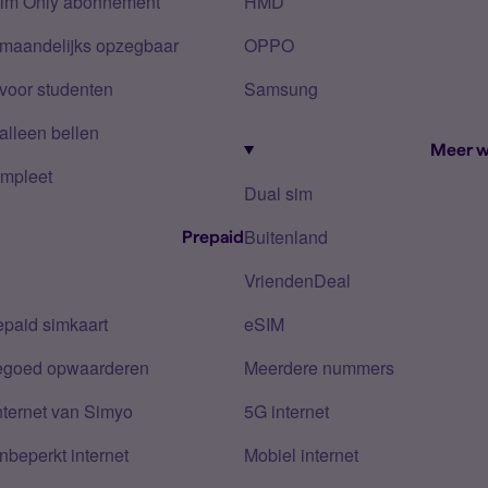
Sim Only abonnement
HMD
 maandelijks opzegbaar
OPPO
voor studenten
Samsung
alleen bellen
Meer w
mpleet
Dual sim
Buitenland
Prepaid
VriendenDeal
epaid simkaart
eSIM
tegoed opwaarderen
Meerdere nummers
nternet van Simyo
5G internet
nbeperkt internet
Mobiel internet