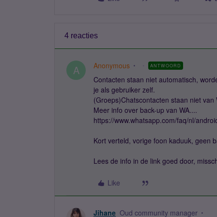
4 reacties
Anonymous
ANTWOORD
A
Contacten staan niet automatisch, word
je als gebruiker zelf.
(Groeps)Chatscontacten staan niet van
Meer info over back-up van WA....
https://www.whatsapp.com/faq/nl/andro
Kort verteld, vorige foon kaduuk, geen ba
Lees de info in de link goed door, missch
Like
Jihane
Oud community manager