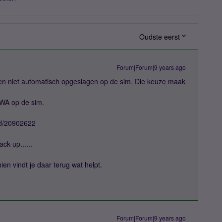
Oudste eerst
Forum|Forum|9 years ago
en niet automatisch opgeslagen op de sim. Die keuze maak
 WA op de sim.
id/20902622
ck-up......
ien vindt je daar terug wat helpt.
Forum|Forum|9 years ago