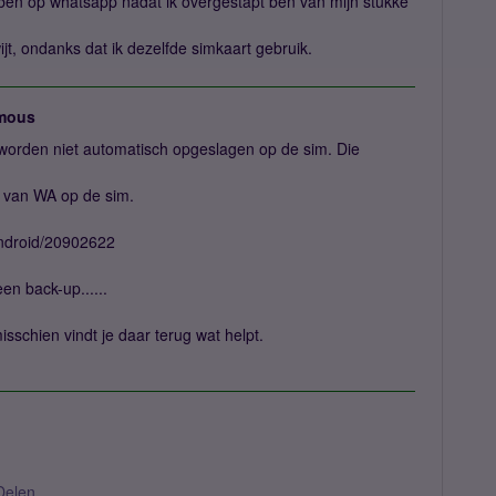
 ben op whatsapp nadat ik overgestapt ben van mijn stukke
ijt, ondanks dat ik dezelfde simkaart gebruik.
mous
 worden niet automatisch opgeslagen op de sim. Die
 van WA op de sim.
android/20902622
en back-up......
isschien vindt je daar terug wat helpt.
Delen