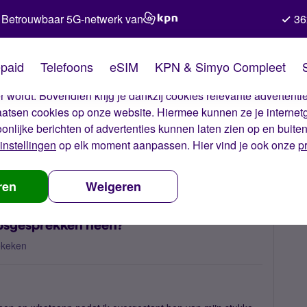
Betrouwbaar 5G-netwerk van
36
kies van Simyo
paid
Telefoons
eSIM
KPN & Simyo Compleet
okies op onze website. Met deze cookies zorgen wij ervoor dat j
 wordt. Bovendien krijg je dankzij cookies relevante advertentie
laatsen cookies op onze website. Hiermee kunnen ze je internet
oonlijke berichten of advertenties kunnen laten zien op en buite
instellingen
op elk moment aanpassen. Hier vind je ook onze
p
ntacten en groepsgesprekken heen?
ren
Weigeren
epsgesprekken heen?
ekeken