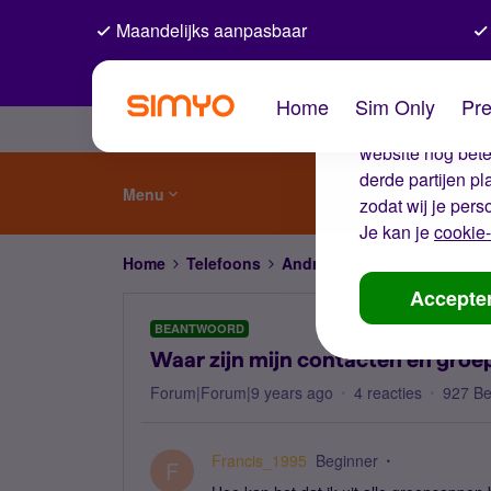
Maandelijks aanpasbaar
De coo
Home
Sim Only
Pre
Wij gebruiken co
website nog beter
derde partijen p
Menu
zodat wij je pers
Je kan je
cookie-
Home
Telefoons
Android
Waar zijn mijn co
Accepte
BEANTWOORD
Waar zijn mijn contacten en gro
Forum|Forum|9 years ago
4 reacties
927 B
Francis_1995
Beginner
F