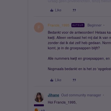
Graag geen privéberichten, tenzij hier
Like
Francis_1995
Beginner
AUTEUR
F
Bedankt voor de antwoorden! Helaas ka
kwijt. Alleen verbaast het mij dat ik v
zonder dat ik dat zelf heb gedaan. Norm
komt, je in de groepsappen blijft?
Alle nummers kwijt en groepsappen, en 
Nogmaals bedankt en is het zo 'opgelost
Like
Jihane
Oud community manager
Hoi Francis_1995,
+10