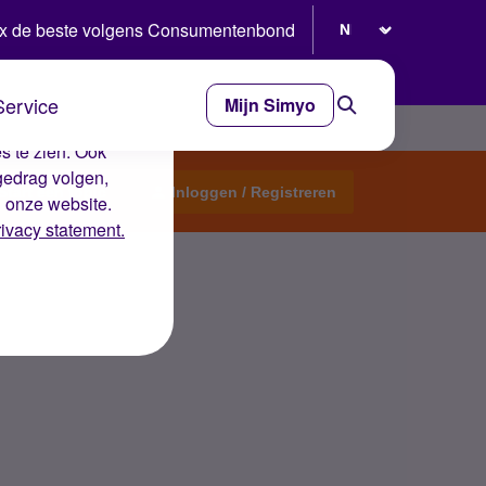
Selecteer taal
x de beste volgens Consumentenbond
Service
Mijn Simyo
e ervaring op de
s te zien. Ook
gedrag volgen,
Start een topic
Inloggen / Registreren
n onze website.
rivacy statement.