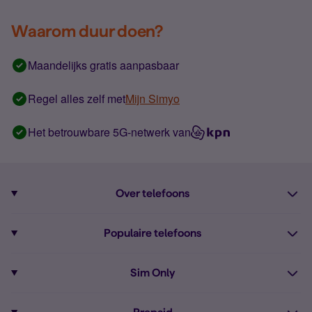
Waarom duur doen?
Maandelijks gratis aanpasbaar
Regel alles zelf met
Mijn Simyo
Het betrouwbare 5G-netwerk van
Over telefoons
Abonnement met telefoon
Populaire telefoons
Informatie over telefoons
Pixel 10
Sim Only
Alle telefoons
Pixel 9a
Sim Only