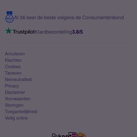
Samsung S25 FE
Blog
5G internet
Contact
Al 36 keer de beste volgens de Consumentenbond
Mobiel internet
VoLTE 4G bellen
Klantbeoordeling
3.8/5
Mobiel abonnement
Simkaart
Annuleren
Klachten
Cookies
Tarieven
Netneutraliteit
Privacy
Disclaimer
Voorwaarden
Storingen
Toegankelijkheid
Veilig online