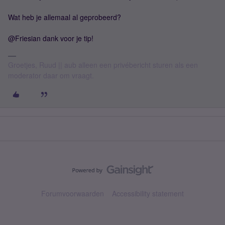
Wat heb je allemaal al geprobeerd?
@Friesian dank voor je tip!
Groetjes, Ruud || aub alleen een privébericht sturen als een
moderator daar om vraagt.
Forumvoorwaarden
Accessibility statement