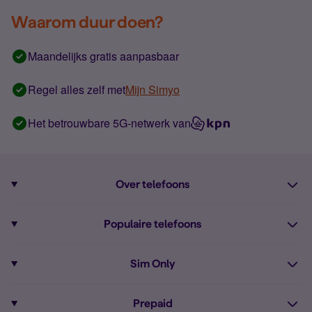
Waarom duur doen?
Maandelijks gratis aanpasbaar
Regel alles zelf met
Mijn Simyo
Het betrouwbare 5G-netwerk van
Over telefoons
Abonnement met telefoon
Populaire telefoons
Informatie over telefoons
Pixel 10
Sim Only
Alle telefoons
Pixel 9a
Sim Only
Prepaid
iPhone 16