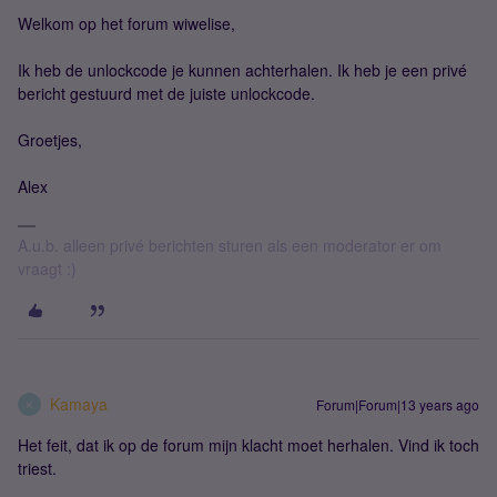
Welkom op het forum wiwelise,
Ik heb de unlockcode je kunnen achterhalen. Ik heb je een privé
bericht gestuurd met de juiste unlockcode.
Groetjes,
Alex
A.u.b. alleen privé berichten sturen als een moderator er om
vraagt :)
Kamaya
Forum|Forum|13 years ago
K
Het feit, dat ik op de forum mijn klacht moet herhalen. Vind ik toch
triest.