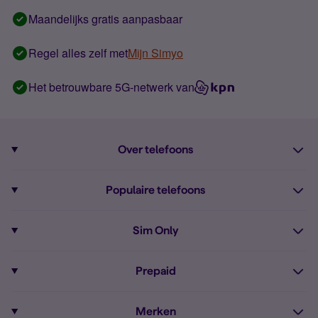
Maandelijks gratis aanpasbaar
Regel alles zelf met
Mijn Simyo
Het betrouwbare 5G-netwerk van
Over telefoons
Abonnement met telefoon
Populaire telefoons
Informatie over telefoons
Pixel 10
Sim Only
Alle telefoons
Pixel 9a
Sim Only
Prepaid
iPhone 16
Sim Only internet
Prepaid
iPhone 16e
Merken
Onbeperkt bellen