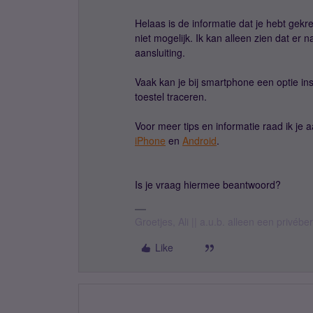
Helaas is de informatie dat je hebt gekre
niet mogelijk. Ik kan alleen zien dat e
aansluiting.
Vaak kan je bij smartphone een optie ins
toestel traceren.
Voor meer tips en informatie raad ik je
iPhone
en
Android
.
Is je vraag hiermee beantwoord?
Groetjes, Ali || a.u.b. alleen een privéb
Like