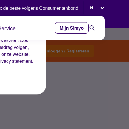
Selecteer taal
x de beste volgens Consumentenbond
Service
Mijn Simyo
e ervaring op de
s te zien. Ook
gedrag volgen,
Start een topic
Inloggen / Registreren
n onze website.
rivacy statement.