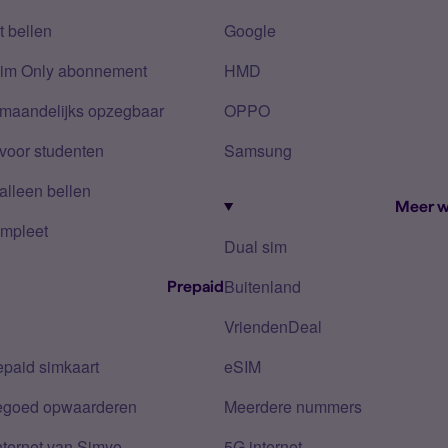
 bellen
Google
Sim Only abonnement
HMD
 maandelijks opzegbaar
OPPO
voor studenten
Samsung
alleen bellen
Meer w
mpleet
Dual sim
Buitenland
Prepaid
VriendenDeal
epaid simkaart
eSIM
tegoed opwaarderen
Meerdere nummers
nternet van Simyo
5G internet