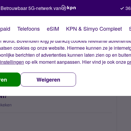
Betrouwbaar 5G-netwerk van
36
kies van Simyo
paid
Telefoons
eSIM
KPN & Simyo Compleet
okies op onze website. Met deze cookies zorgen wij ervoor dat j
 wordt. Bovendien krijg je dankzij cookies relevante advertentie
laatsen cookies op onze website. Hiermee kunnen ze je internet
oonlijke berichten of advertenties kunnen laten zien op en buite
instellingen
op elk moment aanpassen. Hier vind je ook onze
p
n ik deze traceren?
ren
Weigeren
en?
ekeken