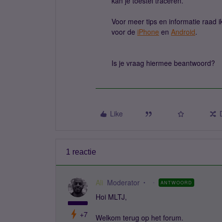
kan je toestel traceren.
Voor meer tips en informatie raad 
voor de
iPhone
en
Android
.
Is je vraag hiermee beantwoord?
Like
1 reactie
Ali
Moderator
ANTWOORD
Hoi MLTJ,
+7
Welkom terug op het forum.