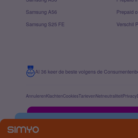
Samsung A56
Prepaid o
Samsung S25 FE
Verschil 
Al 36 keer de beste volgens de Consumenten
Annuleren
Klachten
Cookies
Tarieven
Netneutraliteit
Privacy