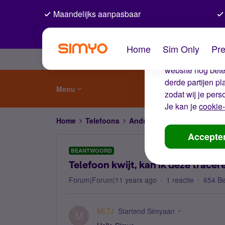
Maandelijks aanpasbaar
De coo
Home
Sim Only
Pre
Wij gebruiken co
website nog beter
derde partijen p
Menu
zodat wij je pers
Je kan je
cookie-
Home
Telefoons
Android
Telefoon kwijt, ka
Accepte
BEANTWOORD
Telefoon kwijt, kan ik deze tracer
Forum|Forum|11 years ago
1 reactie
654 B
MLTJ
Startend Simyaan
M