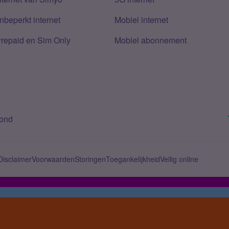
nbeperkt internet
Mobiel internet
Prepaid en Sim Only
Mobiel abonnement
bond
Disclaimer
Voorwaarden
Storingen
Toegankelijkheid
Veilig online